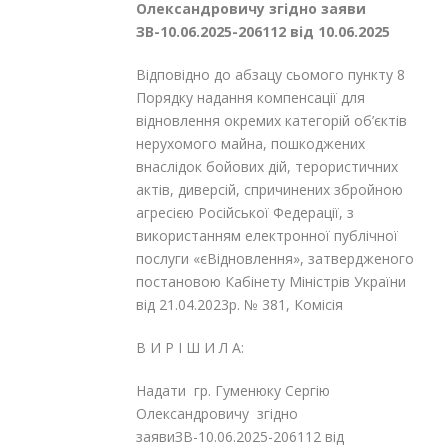
Олександровичу згідно заяви
ЗВ-10.06.2025-206112 від 10.06.2025
Відповідно до абзацу сьомого пункту 8
Порядку надання компенсації для
відновлення окремих категорій об’єктів
нерухомого майна, пошкоджених
внаслідок бойових дій, терористичних
актів, диверсій, спричинених збройною
агресією Російської Федерації, з
використанням електронної публічної
послуги «єВідновлення», затвердженого
постановою Кабінету Міністрів України
від 21.04.2023р. № 381, Комісія
В И Р І Ш И Л А:
Надати гр. Гуменюку Сергію
Олександровичу згідно
заявиЗВ-10.06.2025-206112 від