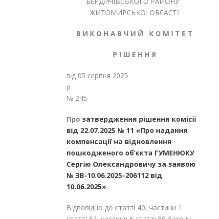
БЕРДИЧІВСЬКОГО РАЙОНУ
ЖИТОМИРСЬКОЇ ОБЛАСТІ
В И К О Н А В Ч И Й К О М І Т Е Т
Р І Ш Е Н Н Я
від 05 серпня 2025
р
№ 245
Про
затвердження рішення комісії
від 22.07.2025 № 11 «Про надання
компенсації на відновлення
пошкодженого об’єкта ГУМЕНЮКУ
Сергію Олександровичу за заявою
№ ЗВ-10.06.2025-206112 від
10.06.2025»
Відповідно до статті 40, частини 1
статті 52, частини 6 статті 59 Закону