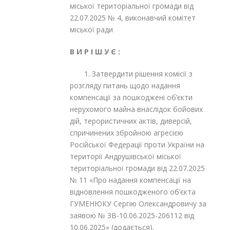
міської територіальної громади від
22.07.2025 № 4, виконавчий комітет
міської ради
В И Р І Ш У Є :
1. Затвердити рішення комісії з
розгляду питань щодо надання
компенсації за пошкоджені об’єкти
нерухомого майна внаслідок бойових
дій, терористичних актів, диверсій,
спричинених збройною агресією
Російської Федерації проти України на
території Андрушівської міської
територіальної громади від 22.07.2025
№ 11 «Про надання компенсації на
відновлення пошкодженого об’єкта
ГУМЕНЮКУ Сергію Олександровичу за
заявою № ЗВ-10.06.2025-206112 від
10.06.2025» (додається).