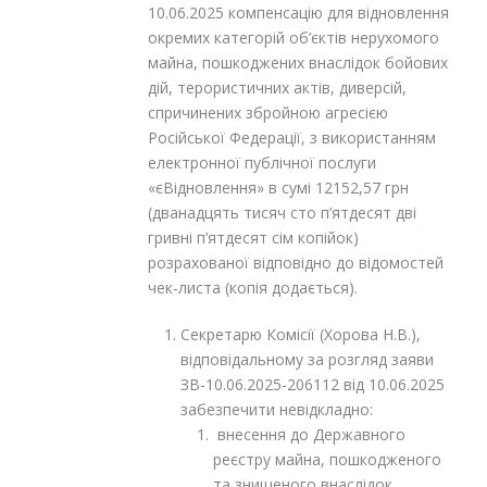
10.06.2025 компенсацію для відновлення
окремих категорій об’єктів нерухомого
майна, пошкоджених внаслідок бойових
дій, терористичних актів, диверсій,
спричинених збройною агресією
Російської Федерації, з використанням
електронної публічної послуги
«єВідновлення» в сумі 12152,57 грн
(дванадцять тисяч сто п’ятдесят дві
гривні п’ятдесят сім копійок)
розрахованої відповідно до відомостей
чек-листа (копія додається).
Секретарю Комісії (Хорова Н.В.),
відповідальному за розгляд заяви
ЗВ-10.06.2025-206112 від 10.06.2025
забезпечити невідкладно:
внесення до Державного
реєстру майна, пошкодженого
та знищеного внаслідок