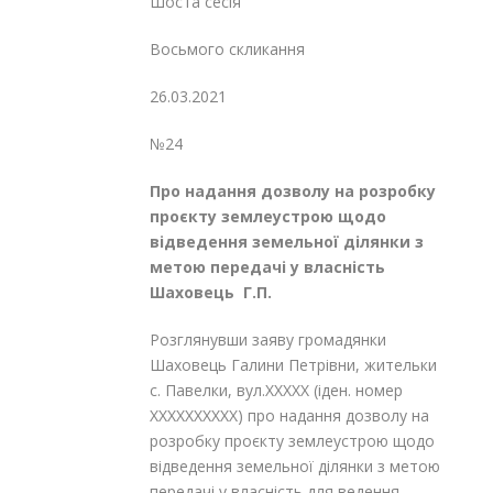
Шоста сесія
Восьмого скликання
26.03.2021
№24
Про надання дозволу на розробку
проєкту землеустрою щодо
відведення
земельної ділянки з
метою передачі
у власність
Шаховець Г.П.
Розглянувши заяву громадянки
Шаховець Галини Петрівни, жительки
с. Павелки, вул.XXXXX (іден. номер
XXXXXXXXXX) про надання дозволу на
розробку проєкту землеустрою щодо
відведення земельної ділянки з метою
передачі у власність для ведення