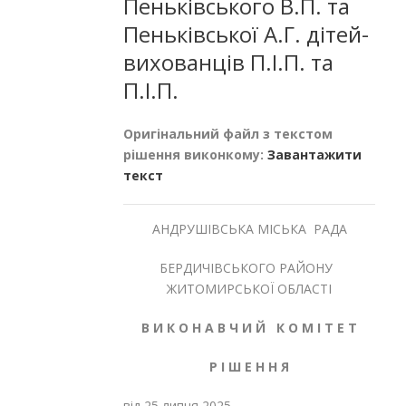
Пеньківського В.П. та
Пеньківської А.Г. дітей-
вихованців П.І.П. та
П.І.П.
Оригінальний файл з текстом
рішення виконкому:
Завантажити
текст
АНДРУШІВСЬКА МІСЬКА РАДА
БЕРДИЧІВСЬКОГО РАЙОНУ
ЖИТОМИРСЬКОЇ ОБЛАСТІ
В И К О Н А В Ч И Й К О М І Т Е Т
Р І Ш Е Н Н Я
від 25 липня 2025