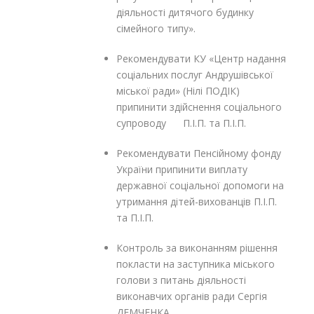
діяльності дитячого будинку
сімейного типу».
Рекомендувати КУ «Центр надання
соціальних послуг Андрушівської
міської ради» (Нілі ПОДІК)
припинити здійснення соціального
супроводу П.І.П. та П.І.П.
Рекомендувати Пенсійному фонду
України припинити виплату
державної соціальної допомоги на
утримання дітей-вихованців П.І.П.
та П.І.П.
Контроль за виконанням рішення
покласти на заступника міського
голови з питань діяльності
виконавчих органів ради Сергія
ДЕМЧЕНКА.