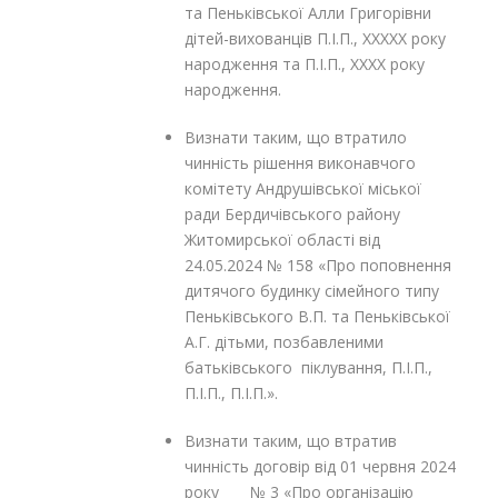
та Пеньківської Алли Григорівни
дітей-вихованців П.І.П., ХХХХХ року
народження та П.І.П., ХХХХ року
народження.
Визнати таким, що втратило
чинність рішення виконавчого
комітету Андрушівської міської
ради Бердичівського району
Житомирської області від
24.05.2024 № 158 «Про поповнення
дитячого будинку сімейного типу
Пеньківського В.П. та Пеньківської
А.Г. дітьми, позбавленими
батьківського піклування, П.І.П.,
П.І.П., П.І.П.».
Визнати таким, що втратив
чинність договір від 01 червня 2024
року № 3 «Про організацію