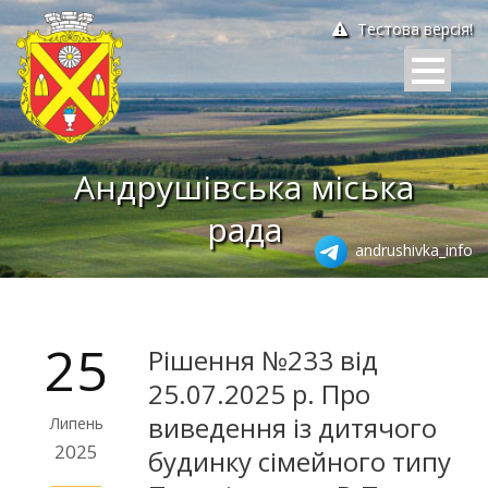
Тестова версія!
Андрушівська міська
рада
andrushivka_info
25
Рішення №233 від
25.07.2025 р. Про
виведення із дитячого
Липень
2025
будинку сімейного типу