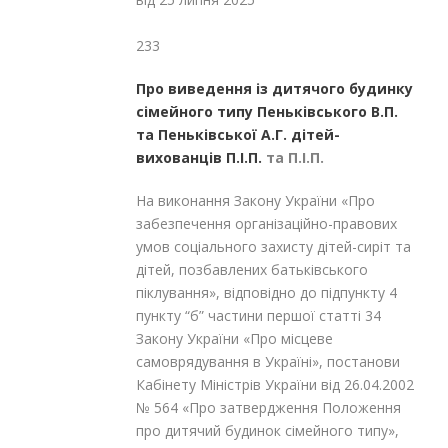
233
Про виведення із дитячого будинку
сімейного типу Пеньківського В.П.
та Пеньківської А.Г. дітей-
вихованців
П.І.П.
та П.І.П.
На виконання Закону України «Про
забезпечення організаційно-правових
умов соціального захисту дітей-сиріт та
дітей, позбавлених батьківського
піклування», відповідно до підпункту 4
пункту “б” частини першої статті 34
Закону України «Про місцеве
самоврядування в Україні», постанови
Кабінету Міністрів України від 26.04.2002
№ 564 «Про затвердження Положення
про дитячий будинок сімейного типу»,