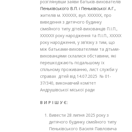
розглянувши заяви батьків-вихователів
Пеньківського В.П. і Пеньківської А.Г.,
жителів м. ХХХХХХ, вул. ХХХХХХ, про
виведення з дитячого будинку
сімейного типу дітей-вихованців П.І.П.,
ХХХХХХ року народження та П.І.П., ХХХХХ
року народження, у зв’язку з тим, що
між батьками-вихователями та дітьми-
вихованцями склалися обставини, які
перешкоджають подальшому їх
спільному проживанню, лист служби у
справах дітей від 14.07.2025 № 01-
37/340, виконавчий комітет
Андрушівської міської ради
В И Р І Ш У Є:
Вивести 28 липня 2025 року з
дитячого будинку сімейного типу
Пеньківського Василя Павловича