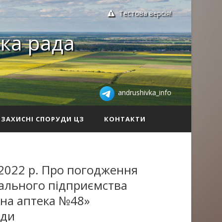
Тестова версія!
ка рада
andrushivka_info
ЗАХИСНІ СПОРУДИ ЦЗ
КОНТАКТИ
2022 р. Про погодження
ального підприємства
на аптека №48»
ади