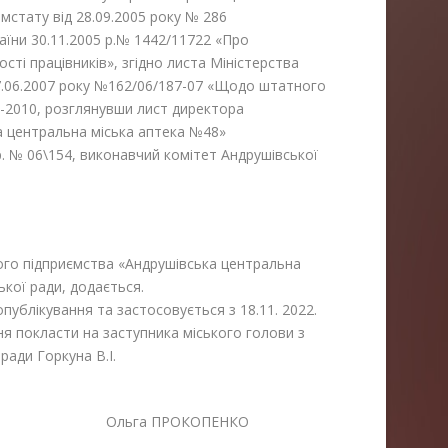
мстату від 28.09.2005 року № 286
аїни 30.11.2005 р.№ 1442/11722 «Про
ості працівників», згідно листа Міністерства
 27.06.2007 року №162/06/187-07 «Щодо штатного
-2010, розглянувши лист директора
а центральна міська аптека №48»
 р. № 06\154, виконавчий комітет Андрушівської
го підприємства «Андрушівська центральна
ької ради, додається.
публікування та застосовується з 18.11. 2022.
я покласти на заступника міського голови з
ради Горкуна В.І.
ьга ПРОКОПЕНКО