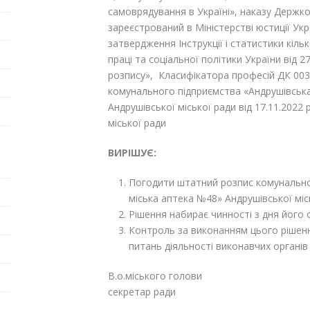
самоврядування в Україні», наказу Держко
зареєстрований в Міністерстві юстиції Укр
затвердження Інструкції і статистики кільк
праці та соціальної політики України від
розпису», Класифікатора професій ДК 003
комунального підприємства «Андрушівськ
Андрушівської міської ради від 17.11.2022
міської ради
ВИРІШУЄ:
Погодити штатний розпис комунально
міська аптека №48» Андрушівської міс
Рішення набирає чинності з дня його о
Контроль за виконанням цього рішенн
питань діяльності виконавчих органів 
В.о.міського голови
секретар ради Ол