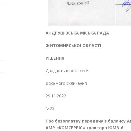
АНДРУШІВСЬКА МІСЬКА РАДА
ЖИТОМИРСЬКОЇ ОБЛАСТІ
РІШЕННЯ
Двадцять шоста сесія
Восьмого скликання
29.11.2022
№23
Про безоплатну передачу з балансу
А
АМР «КОМСЕРВІС»
т
рактора ЮМЗ-6