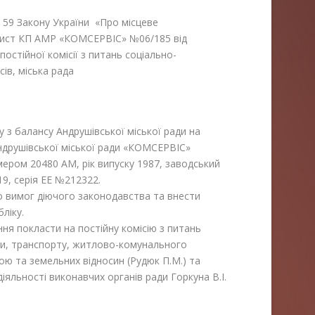
ті 59 Закону України «Про місцеве
 лист КП АМР «КОМСЕРВІС» №06/185 від
постійної комісії з питань соціально-
ів, міська рада
 з балансу Андрушівської міської ради на
ндрушівської міської ради «КОМСЕРВІС»
ером 20480 АМ, рік випуску 1987, заводський
9, серія ЕЕ №212322.
о вимог діючого законодавства та внести
ліку.
ня покласти на постійну комісію з питань
ри, транспорту, житлово-комунального
ою та земельних відносин (Рудюк П.М.) та
іяльності виконавчих органів ради Горкуна В.І.