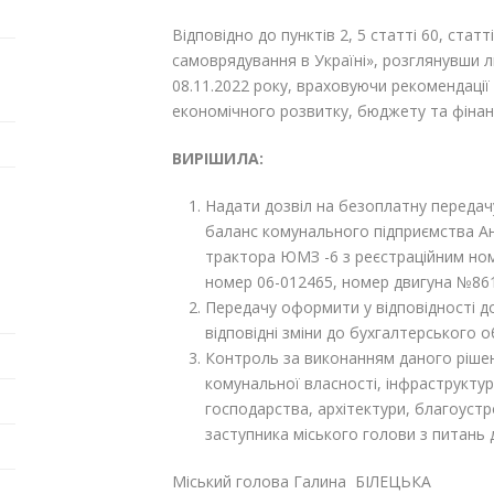
Відповідно до пунктів 2, 5 статті 60, стат
самоврядування в Україні», розглянувши
08.11.2022 року, враховуючи рекомендації 
економічного розвитку, бюджету та фінанс
ВИРІШИЛА:
Надати дозвіл на безоплатну передачу
баланс комунального підприємства А
трактора ЮМЗ -6 з реєстраційним ном
номер 06-012465, номер двигуна №861
Передачу оформити у відповідності д
відповідні зміни до бухгалтерського об
Контроль за виконанням даного рішен
комунальної власності, інфраструкту
господарства, архітектури, благоустр
заступника міського голови з питань д
Міський голова Галина БІЛЕЦЬКА