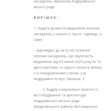
насаджень, виконком Андрушівської
міської ради
В И Р І Ш
У Є
:
1. Надати дозвіл на видалення зелених
насаджень у кількості трьох одиниць, а
саме:
– відповідно до акту обстеження
зелених насаджень, що підлягають
видаленню від 04 липня 2025 року № 16
двох каштанів та одного ясена в зв’язку
з їх незадовільним станом у м.
Андрушівка по вул. Шкільна, 3.
2. Відділу комунальної власності,
містобудування та архітектури
Андрушівської міської ради
Бердичівського району Житомирської