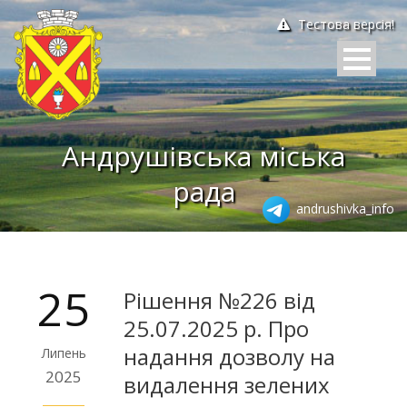
Тестова версія!
Андрушівська міська
рада
andrushivka_info
25
Рішення №226 від
25.07.2025 р. Про
надання дозволу на
Липень
2025
видалення зелених