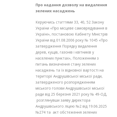
Про
надання дозволу на
видалення
зелен
их
насаджен
ь
Керуючись статтями 33, 40, 52 Закону
України «Про місцеве самоврядування в
Україні», постановою Кабінету Міністрів
України від 01.08.2006 року № 1045 «Про
затвердження Порядку видалення
дерев, кущів, газонів і квітників у
населених пунктах», Положенням з
питань визначення стану зелених
насаджень та їх відновної вартості на
території Андрушівської міської ради,
затвердженого розпорядженням
міського голови Андрушівської міської
ради від 25 березня 2021 року № 49-ОД,
розглянувши заяву директора
Андрушівського ліцею №2 від 19.06.2025
№274 та акт обстеження зелених