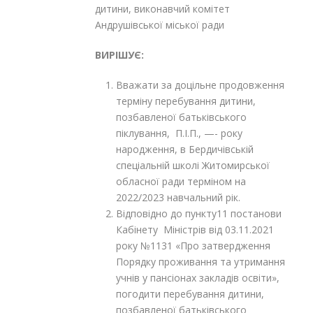
дитини, виконавчий комітет
Андрушівської міської ради
ВИРІШУЄ:
Вважати за доцільне продовження
терміну перебування дитини,
позбавленої батьківського
піклування, П.І.П., —- року
народження, в Бердичівській
спеціальній школі Житомирської
обласної ради терміном на
2022/2023 навчальний рік.
Відповідно до пункту11 постанови
Кабінету Міністрів від 03.11.2021
року №1131 «Про затвердження
Порядку проживання та утримання
учнів у пансіонах закладів освіти»,
погодити перебування дитини,
позбавленої батьківського