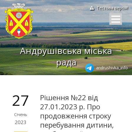
Тестова версія!
Андрушівська міська
рада
andrushivka_info
27
Рішення №22 від
27.01.2023 р. Про
продовження строку
Січень
2023
перебування дитини,