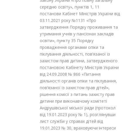
Закону України «Про повну загальну
середню освіту»,
пунктів 1, 11
постанови Кабінет Міністрів України від
03.11.2021 року №1131 «Про
затвердження Порядку проживання та
утримання учнів у пансіонах закладів
освіти», пункту 35 Порядку
провадження органами опіки та
піклування діяльності, пов’язаної із
захистом прав дитини, затвердженого
постановою Кабінету Міністрів України
від 24.09.2008 № 866 «Питання
діяльності органів опіки та піклування,
пов’язаної із захистом прав дітей»,
рішення комісії з питань захисту прав
дитини при виконавчому комітеті
Андрушівської міської ради (протокол
від 19.01.2023 року № 1), розглянувши
лист служби у справах дітей від
19.01.2023 № 30, враховуючи інтереси