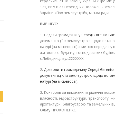
керуючись ст.26 Закону України «Про місце
121, пп.5 п.27 Перехідних Положень Земель
України «Про землеустрій», міська рада
ВИРІШУЄ:
1. Надати
громадя
нину
Середі Євгенію Ва
документації із землеустрою щодо встано
натурі (на місцевості) з метою передачі у
житлового будинку, господарських будіве
с.Лебединці, вул.XXXXXXX.
2.
Дозволити громадянину Середі Євгенію
документацію із землеустрою щодо встано
натурі (на місцевості).
3. Контроль за виконанням рішення поклас
власності, інфраструктури, транспорту, 
архітектури, благоустрою та земельних в
Ольгу ПРОКОПЕНКО.