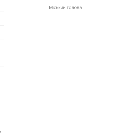
Міський голова Га
о