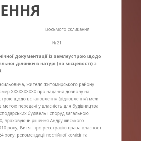
ШЕННЯ
я Восьмого скликання
24 №21
нічної документації із землеустрою щодо
ьної ділянки в натурі (на місцевості) з
В.
ильовича, жителя Житомирського району
.номер XXXXXXXXXX про надання дозволу на
еустрою щодо встановлення (відновлення) меж
) з метою передачі у власність для будівництва
сподарських будівель і споруд загальною
XX, враховуючи рішення Андрушівського
010 року, Витяг про реєстрацію права власності
 року, рекомендації постійної комісії та