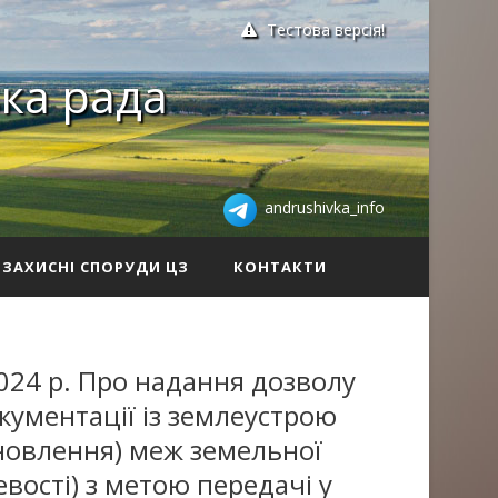
Тестова версія!
ка рада
andrushivka_info
ЗАХИСНІ СПОРУДИ ЦЗ
КОНТАКТИ
024 р. Про надання дозволу
кументації із землеустрою
новлення) меж земельної
евості) з метою передачі у