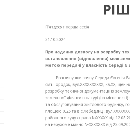
РІ
П’ятдесят перша сесі
31.10.20
Про надання дозволу на розробку тех
встановлення (відновлення) меж земел
метою передачі у власність Середі Є.
Розглянувши заяву Середи Євгенія Вас
смт.Городок, вул.XXXXXXXXXX, кв.XX, іден
розробку технічної документації із земл
земельної ділянки в натурі (на місцевості
та обслуговування житлового будинку, го
площею 0,25 га в с.Лебединці, вул.XXXXXX
районного суду справа №XXXXX від 12.08.2
на нерухоме майно №XXXXXXX від 23.09.2024