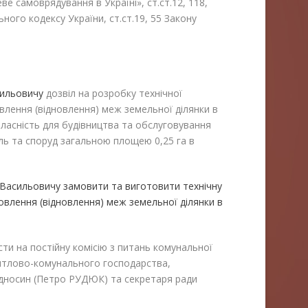
ве самоврядування в Україні», ст.ст.12, 118,
ного кодексу України, ст.ст.19, 55 Закону
сильовичу
дозвіл на розробку технічної
влення (відновлення) меж земельної ділянки в
 власність для будівництва та обслуговування
ль та споруд загальною площею 0,25 га в
 Васильовичу замовити та виготовити технічну
влення (відновлення) меж земельної ділянки в
ти на постійну комісію з питань комунальної
житлово-комунального господарства,
ідносин (Петро РУДЮК) та секретаря ради