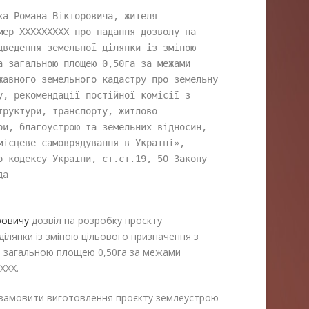
а Романа Вікторовича, жителя 
ер XXXXXXXXX про надання дозволу на 
ведення земельної ділянки із зміною 
 загальною площею 0,50га за межами 
жавного земельного кадастру про земельну 
, рекомендації постійної комісії з 
труктури, транспорту, житлово-
ри, благоустрою та земельних відносин, 
ісцеве самоврядування в Україні», 
о кодексу України, ст.ст.19, 50 Закону 
да
оровичу
дозвіл на розробку проєкту
ілянки із зміною цільового призначення з
а загальною площею 0,50га за межами
XXX.
 замовити виготовлення проєкту землеустрою