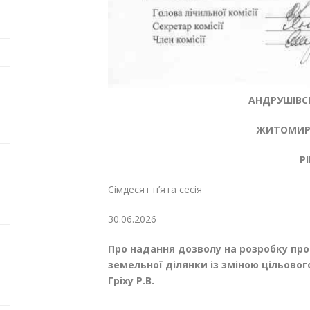
АНДРУШІВСЬ
ЖИТОМИРС
Р
Сімдесят п’ята сесія
30.06.20
Про надання дозволу на розробку пр
земельної ділянки із зміною цільово
Гріху Р.В.