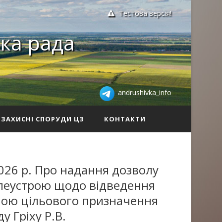
Тестова версія!
ка рада
andrushivka_info
ЗАХИСНІ СПОРУДИ ЦЗ
КОНТАКТИ
026 р. Про надання дозволу
млеустрою щодо відведення
іною цільового призначення
у Гріху Р.В.