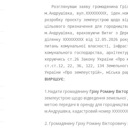
   Розглянувши заяву громадянина Гріх
м.Андрушівка, вул.XXXXXXXXX, іден.ном
розробку проєкту землеустрою щодо від
цільового призначення для городництва
м.Андрушівка, враховуючи Витяг з Дер
ділянку XXXXXXXXX від 12.05.2026 року
питань комунальної власності, інфрас
комунального господарства, архітекту
керуючись ст.26 Закону України «Про м
ст.ст.12, 22, 36, 122, 134 Земельног
України «Про землеустрій», міська ра
ВИРІШУЄ:
1.Надати громадянину
Гріху Роману Вікт
землеустрою щодо відведення земельної д
метою передачі в оренду для городництв
м.Андрушівка, кадастровий номер XXXXXXX
2. Громадянину
Гріху Роману Вікторовичу