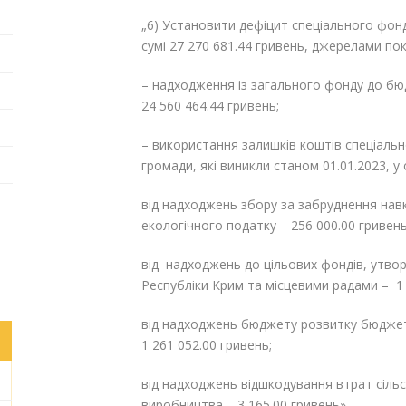
„6) Установити дефіцит спеціального фон
сумі 27 270 681.44 гривень, джерелами по
– надходження із загального фонду до бюд
24 560 464.44 гривень;
– використання залишків коштів спеціаль
громади, які виникли станом 01.01.2023, у су
від надходжень збору за забруднення на
екологічного податку – 256 000.00 гривень
від надходжень до цільових фондів, утв
Республіки Крим та місцевими радами – 1 
від надходжень бюджету розвитку бюджету
1 261 052.00 гривень;
від надходжень відшкодування втрат сіль
виробництва – 3 165.00 гривень».