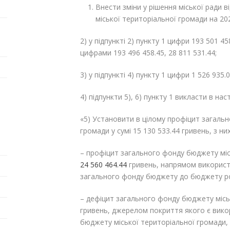
Внести зміни у рішення міської ради 
міської територіальної громади на 2023
2) у підпункті 2) пункту 1 цифри 193 501 45
цифрами 193 496 458.45, 28 811 531.44;
3) у підпункті 4) пункту 1 цифри 1 526 935.
4) підпункти 5), 6) пункту 1 викласти в наст
«5) Установити в цілому профіцит загаль
громади у сумі 15 130 533.44 гривень, з них
– профіцит загального фонду бюджету міс
24 560 464.44
гривень, напрямом використ
загального фонду бюджету до бюджету ро
– дефіцит загального фонду бюджету міськ
гривень, джерелом покриття якого є вик
бюджету міської територіальної громади, 