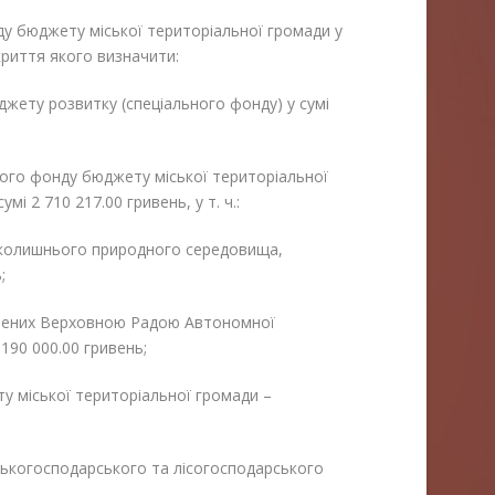
ду бюджету міської територіальної громади у
криття якого визначити:
жету розвитку (спеціального фонду) у сумі
ного фонду бюджету міської територіальної
мі 2 710 217.00 гривень, у т. ч.:
вколишнього природного середовища,
;
орених Верховною Радою Автономної
190 000.00 гривень;
 міської територіальної громади –
ськогосподарського та лісогосподарського