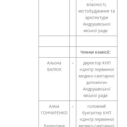
власності,
містобудування та
архітектури
Андрушівської
міської ради
Члени комісії:
Альона
–
директор КНП
БАЛЮК
«Центр первинної
медико-санітарної
допомоги»
Андрушівської
міської ради
Аліна
–
головний
ГОНЧАРЕНКО
бухгалтер КНП
«Центр первинної
Валентина
медико-санітарної