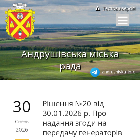
Тестова версія!
Андрушівська міська
рада
andrushivka_info
30
Рішення №20 від
30.01.2026 р. Про
надання згоди на
Січень
2026
передачу генераторів