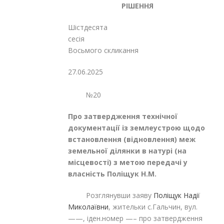
РІШЕННЯ
Шістдесята
сесія
Восьмого скликання
27.06.2025
№20
Про затвердження технічної
документації із землеустрою щодо
встановлення (відновлення) меж
земельної ділянки в натурі (на
місцевості) з метою передачі у
власність Поліщук Н.М.
Розглянувши заяву
Поліщук Надії
Миколаївни
, жительки с.Гальчин, вул.
——, іден.номер —– про затвердження