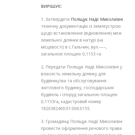
ВИРІШУЄ:
1. Затвердити
Поліщук Надії Миколаївні
технічну документацію із землеустрою
щодо встановлення (відновлення) меж
земельної ділянки в натурі (на
місцевості) в с.Гальчин, вул.—–,
загальною площею 0,1153 га.
2. Передати Поліщук Надії Миколаївні у
власність земельну ділянку для
будівництва та обслуговування
житлового будинку, господарських
будівель і споруд загальною площею
0,1153га
,
кадастровий номер
1820382400:01:006:0155.
3. Громадянці Поліщук Надії Миколаївні
провести оформлення речового права