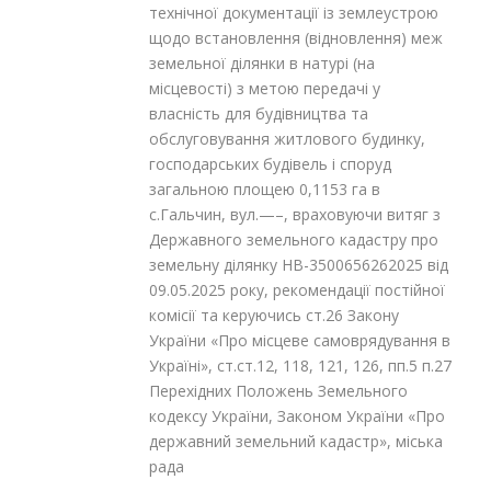
технічної документації із землеустрою
щодо встановлення (відновлення) меж
земельної ділянки в натурі (на
місцевості) з метою передачі у
власність для будівництва та
обслуговування житлового будинку,
господарських будівель і споруд
загальною площею 0,1153 га в
с.Гальчин, вул.—–, враховуючи витяг з
Державного земельного кадастру про
земельну ділянку НВ-3500656262025 від
09.05.2025 року, рекомендації постійної
комісії та керуючись ст.26 Закону
України «Про місцеве самоврядування в
Україні», ст.ст.12, 118, 121, 126, пп.5 п.27
Перехідних Положень Земельного
кодексу України, Законом України «Про
державний земельний кадастр», міська
рада