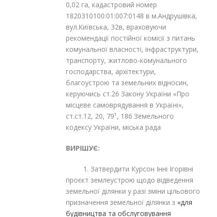
0,02 га, кадастровий номер
1820310100:01:007:0148 в м.Андрушівка,
вул.Київська, 32в, враховуючи
рекомендації постійної комісії з питань
комунальної власності, інфраструктури,
транспорту, житлово-комунального
господарства, архітектури,
благоустрою та земельних відносин,
керуючись ст.26 Закону України «Про
місцеве самоврядування в Україні»,
ст.ст.12, 20, 79¹, 186 Земельного
кодексу України, міська рада
ВИРІШУЄ:
1. Затвердити Курсон Інні Ігорівні
проєкт землеустрою щодо відведення
земельної ділянки у разі зміни цільового
призначення земельної ділянки з
«для
будівництва та обслуговування