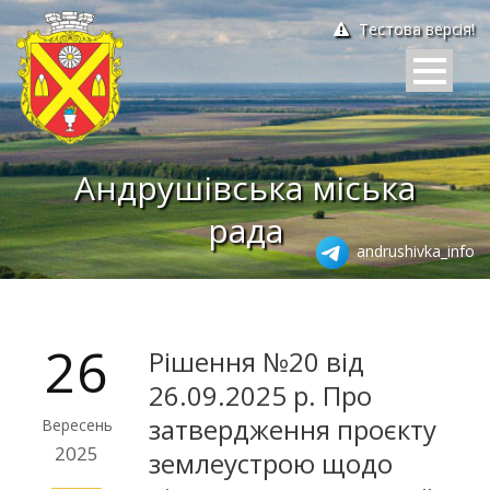
Тестова версія!
Андрушівська міська
рада
andrushivka_info
26
Рішення №20 від
26.09.2025 р. Про
затвердження проєкту
Вересень
2025
землеустрою щодо