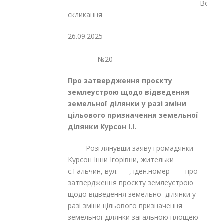
Восьмог
скликання
26.09.2025
№20
Про затвердження проєкту
землеустрою щодо відведення
земельної ділянки у разі зміни
цільового призначення земельної
ділянки Курсон І.І.
Розглянувши заяву громадянки
Курсон Інни Ігорівни, жительки
с.Гальчин, вул.—–, іден.номер —– про
затвердження проєкту землеустрою
щодо відведення земельної ділянки у
разі зміни цільового призначення
земельної ділянки загальною площею