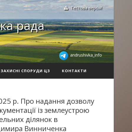
Тестова версія!
ка рада
andrushivka_info
ЗАХИСНІ СПОРУДИ ЦЗ
КОНТАКТИ
025 р. Про надання дозволу
кументації із землеустрою
ельних ділянок в
одимира Винниченка