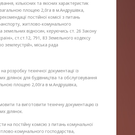
ня, кількісних та якісних характеристик
 загальною площею 2,0га в м.Андрушівка,
комендації постійної комісії з питань
транспорту, житлово-комунального
а земельних відносин, керуючись ст. 26 Закону
їні», ст.ст.12, 79
1
, 83 Земельного кодексу
Про землеустрій», міська рада
л на розробку технічної документації із
их ділянок для будівництва та обслуговування
альною площею 2,00га в м.Андрушівка,
амовити та виготовити технічну документацію із
их ділянок.
ти на постійну комісію з питань комунальної
житлово-комунального господарства,