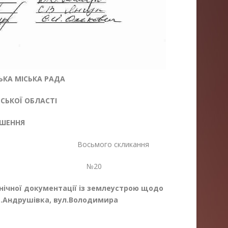
КА МІСЬКА РАДА
ЬКОЇ ОБЛАСТІ
ІШЕННЯ
сія Восьмого скликання
25 №20
нічної документації із землеустрою щодо
м.Андрушівка, вул.Володимира