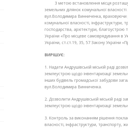
З метою встановлення місця розташуван
земельних ділянок комунальної власності
вул.Володимира Винниченка, враховуючи ре
комунальної власності, інфраструктури, 
господарства, архітектури, благоустрою т
України «Про місцеве самоврядування в Укра
України, ст.ст.19, 35, 57 Закону України «
ВИРІШУЄ:
1. Надати Андрушівській міській раді дозві
землеустрою щодо інвентаризації земельн
інших будівель громадської забудови заг
вул.Володимира Винниченка.
2. Дозволити Андрушівській міській раді з
землеустрою щодо інвентаризації земельн
3. Контроль за виконанням рішення поклас
власності, інфраструктури, транспорту, 