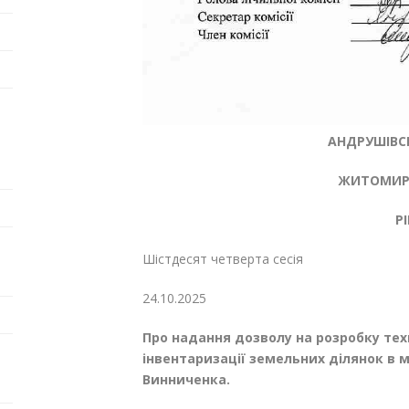
АНДРУШІВСЬ
ЖИТОМИРС
Р
Шістдесят четверта се
24.10.20
Про надання дозволу на розробку тех
інвентаризації земельних ділянок в 
Винниченка.