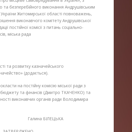
 «Про місцеве самоврядування в Україні», з
о та безперебійного виконання Андрушівським
 України Житомирської області повноважень,
рішення виконавчого комітету Андрушівської
ації постійної комісії з питань соціально-
 та фінансів, міська рада
сті та розвитку казначейського
начейство» (додається).
асти на постійну комісію міської ради з
, бюджету та фінансів (Дмитро ТКАЧЕНКО) та
ьності виконавчих органів ради Володимира
лина БІЛЕЦЬКА
РДЖЕНО