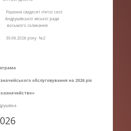
імдесят п’ятої сесії
шівської міської ради
го скликання
6.2026 року №2
ограма
азначейського обслуговування на 2026 рік
 казначейство»
друшівка
026