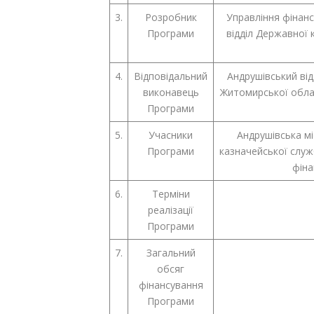
3.
Розробник
Управління фінанс
Програми
відділ Державної
4.
Відповідальний
Андрушівський від
виконавець
Житомирської облас
Програми
5.
Учасники
Андрушівська мі
Програми
казначейської служ
фіна
6.
Терміни
реалізації
Програми
7.
Загальний
обсяг
фінансування
Програми