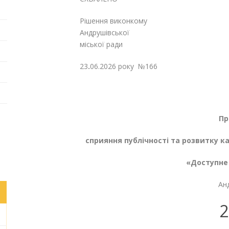
Рішення виконкому Рішення с
Андрушівської Андру
міської ради восьмо
23
.
06.2026 року №166 30.0
Пр
сприяння публічності та розвитку к
«Доступне
Ан
2