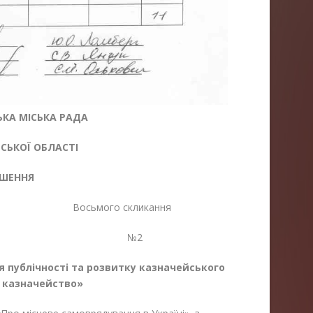
КА МІСЬКА РАДА
ЬКОЇ ОБЛАСТІ
ІШЕННЯ
Восьмого скликання
025 №2
я публічності та розвитку казначейського
е казначейство»