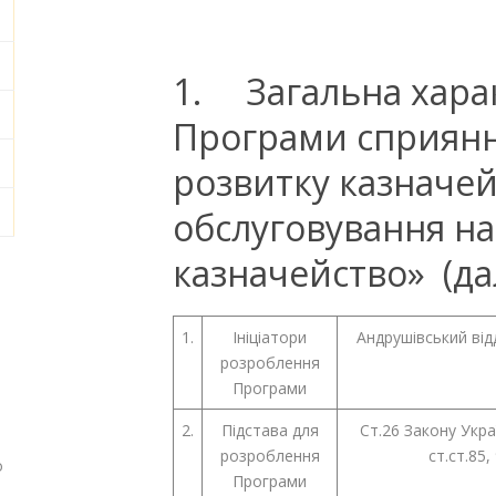
1. Загальна харак
Програми сприяння
розвитку казначе
обслуговування на
казначейство» (да
1.
Ініціатори
Андрушівський від
розроблення
Програми
2.
Підстава для
Ст.26 Закону Укра
розроблення
ст.ст.85
о
Програми