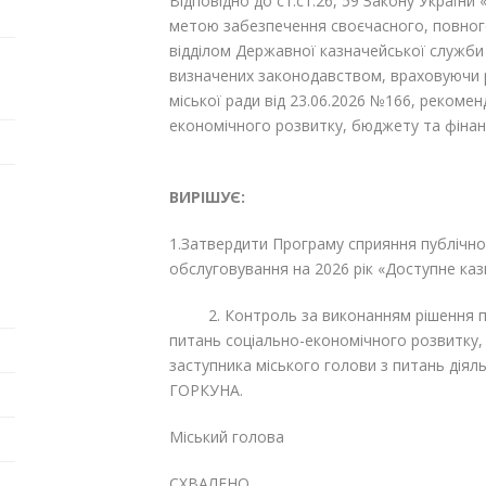
Відповідно до ст.ст.26, 59 Закону України
метою забезпечення своєчасного, повног
відділом Державної казначейської служби
визначених законодавством, враховуючи 
міської ради від 23.06.2026 №166, рекоменд
економічного розвитку, бюджету
ВИРІШУЄ:
1.Затвердити Програму сприяння публічно
обслуговування на 2026 рік «Доступне каз
2. Контроль за виконанням рішення покл
питань соціально-економічного розвитку
заступника міського голови з питань діял
ГОРКУНА.
Міський голова Га
СХВАЛЕНО ЗАТВЕ