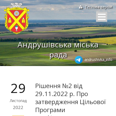
Тестова версія!
Андрушівська міська
рада
andrushivka_info
29
Рішення №2 від
29.11.2022 р. Про
затвердження Цільової
Листопад
2022
Програми