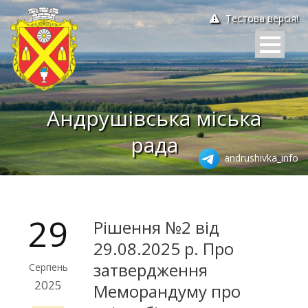
Тестова версія!
Андрушівська міська
рада
andrushivka_info
29
Рішення №2 від
29.08.2025 р. Про
затвердження
Серпень
2025
Меморандуму про