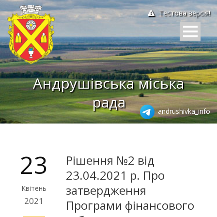
Тестова версія!
Андрушівська міська
рада
andrushivka_info
23
Рішення №2 від
23.04.2021 р. Про
затвердження
Квітень
2021
Програми фінансового