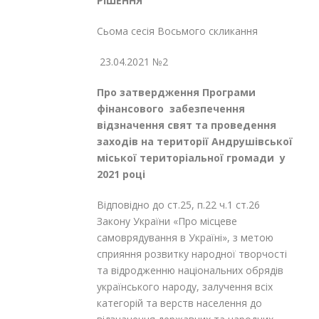
РІШЕННЯ
Сьома сесія Восьмого скликання
23.04.2021 №2
Про затвердження Програми
фінансового забезпечення
відзначення свят та проведення
заходів
на території Андрушівської
міської
територіальної громади у
2021 році
Відповідно до ст.25, п.22 ч.1 ст.26
Закону України «Про місцеве
самоврядування в Україні», з метою
сприяння розвитку народної творчості
та відродженню національних обрядів
українського народу, залучення всіх
категорій та верств населення до