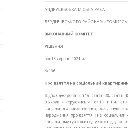
АНДРУШІВСЬКА МІСЬКА РАДА
БЕРДИЧІВСЬКОГО РАЙОНУ ЖИТОМИРСЬК
ВИКОНАВЧИЙ КОМІТЕТ
РІШЕННЯ
від 18 серпня 2021 р.
№196
Про взяття на соціальний
квартирний
Відповідно до пп.2 п “а” статті 30, статт
в Україні», керуючись ч.1 ст.10, п.1 ч.1 
соціального призначення», розглянувши з
народження, про взяття її на соціальний
соціальному гуртожитку, у якої відсутнє ж