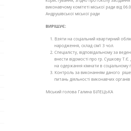
користування, згідно протоколу засідання
виконавчому комітеті міської ради від 06.
Андрушівської міської ради
ВИРІШУЄ:
Взяти на соціальний квартирний облі
народження, склад сім’ї 3 чол.
Спеціалісту, відповідальному за веде
внести відомості про гр. Сушкову Т.Є. 
на одержання кімнати в соціальному 
Контроль за виконанням даного рішен
питань діяльності виконавчих органів 
Міський голова Галина БІЛЕЦЬКА