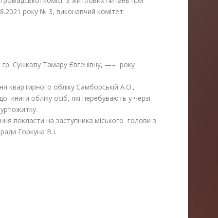
 громадської комісії з житлових питань при
08.2021 року № 3, виконавчий комітет
к гр. Сушкову Тамару Євгенівну, —– року
ння квартирного обліку Самборській А.О.,
до книги обліку осіб, які перебувають у черзі
гуртожитку.
ня покласти на заступника міського голови з
ради Горкуна В.І.