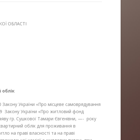
ОЇ ОБЛАСТІ
 облік
і 40 Закону України «Про місцеве самоврядування
ст.19 Закону України «Про житловий фонд
аяву гр. Сушкової Тамари Євгенівни, —- року
 квартирний облік для проживання в
итло на праві власності та на праві