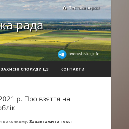
Тестова версія!
ка рада
andrushivka_info
ЗАХИСНІ СПОРУДИ ЦЗ
КОНТАКТИ
2021 р. Про взяття на
облік
я виконкому:
Завантажити текст