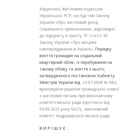
Керуючись Житловим кодексом
Української РСР, на підставі Закону
України «Про житловий фонд
соціального призначення», відповідно
до підпункту 6 пункту “б” статті 30
Закону України «Про місцеве
самоврядування в Україні»,
Порядку
взяття громадян на соціальний
квартирний облік, їх перебування на
такому обліку та зняття з нього,
затвердженого постановою Кабінету
Міністрів України від
23.07.2008 № 682,
враховуючи рішення громадської комісії
з житлових питань при виконавчому
комітеті міської ради (протокол від
09.06.2025 року №57), виконавчий
комітет Андрушівської міської ради
В И Р І Ш У Є :