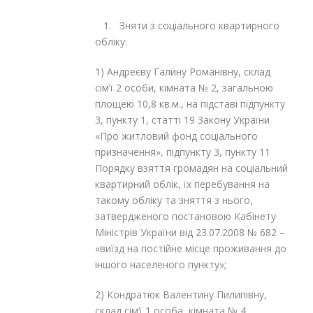
1. Зняти з соціального квартирного
обліку:
1) Андреєву Галину Романівну, склад
сім’ї 2 особи, кімната № 2, загальною
площею 10,8 кв.м., на підставі підпункту
3, пункту 1, статті 19 Закону України
«Про житловий фонд соціального
призначення», підпункту 3, пункту 11
Порядку взяття громадян на соціальний
квартирний облік, їх перебування на
такому обліку та зняття з нього,
затвердженого постановою Кабінету
Міністрів України від 23.07.2008 № 682 –
«виїзд на постійне місце проживання до
іншого населеного пункту»;
2) Кондратюк Валентину Пилипівну,
склад сім’ї 1 особа, кімната № 4,