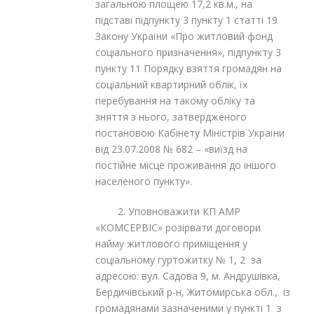
загальною площею 17,2 кв.м., на
підставі підпункту 3 пункту 1 статті 19
Закону України «Про житловий фонд
соціального призначення», підпункту 3
пункту 11 Порядку взяття громадян на
соціальний квартирний облік, їх
перебування на такому обліку та
зняття з нього, затвердженого
постановою Кабінету Міністрів України
від 23.07.2008 № 682 – «виїзд на
постійне місце проживання до іншого
населеного пункту».
2. Уповноважити КП АМР
«КОМСЕРВІС» розірвати договори
найму житлового приміщення у
соціальному гуртожитку № 1, 2 за
адресою: вул. Садова 9, м. Андрушівка,
Бердичівський р-н, Житомирська обл., із
громадянами зазначеними у пункті 1 з