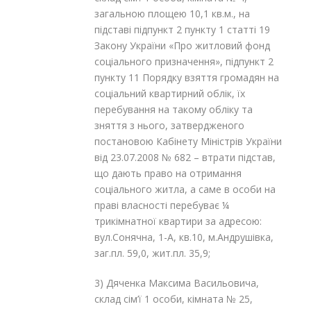
загальною площею 10,1 кв.м., на
підставі підпункт 2 пункту 1 статті 19
Закону України «Про житловий фонд
соціального призначення», підпункт 2
пункту 11 Порядку взяття громадян на
соціальний квартирний облік, їх
перебування на такому обліку та
зняття з нього, затвердженого
постановою Кабінету Міністрів України
від 23.07.2008 № 682 – втрати підстав,
що дають право на отримання
соціального житла, а саме в особи на
праві власності перебуває ¼
трикімнатної квартири за адресою:
вул.Сонячна, 1-А, кв.10, м.Андрушівка,
заг.пл. 59,0, жит.пл. 35,9;
3) Дяченка Максима Васильовича,
склад сім’ї 1 особи, кімната № 25,