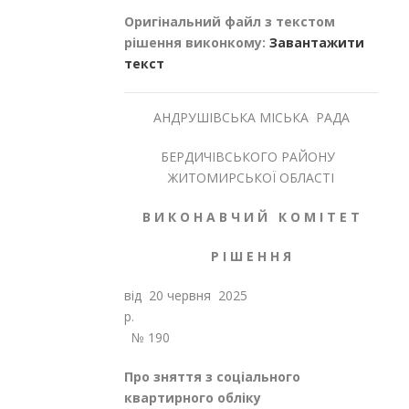
Оригінальний файл з текстом
рішення виконкому:
Завантажити
текст
АНДРУШІВСЬКА МІСЬКА РАДА
БЕРДИЧІВСЬКОГО РАЙОНУ
ЖИТОМИРСЬКОЇ ОБЛАСТІ
В И К О Н А В Ч И Й К О М І Т Е Т
Р І Ш Е Н Н Я
від 20 червня 2025
р
№ 190
Про
зняття з соціального
квартирного обліку