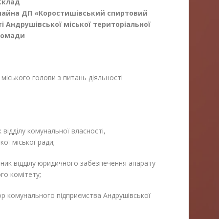
Склад
 майна ДП «Коростишівський
спиртовий
і
Андрушівської міської територіальної
ромади
іського голови з питань діяльності
відділу комунальної власності,
ої міської ради;
ик відділу юридичного забезпечення апарату
ого комітету;
 комунального підприємства Андрушівської