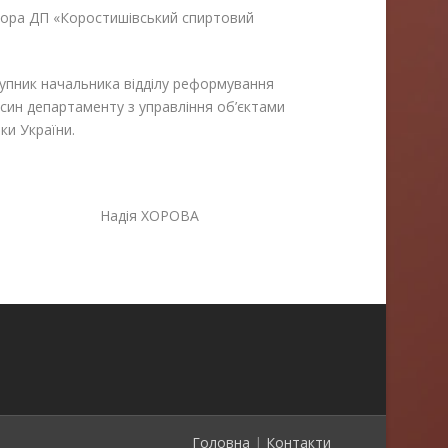
ктора ДП «Коростишівський спиртовий
пник начальника відділу реформування
носин департаменту з управління об’єктами
ки України.
ктури Надія ХОРОВА
Головна
|
Контакти