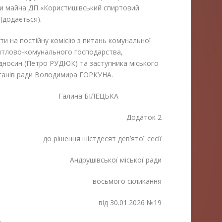
ади майна ДП «Користишівський спиртовий
 (додається).
и на постійну комісію з питань комунальної
житлово-комунального господарства,
ідносин (Петро РУДЮК) та заступника міського
рганів ради Володимира ГОРКУНА.
алина БІЛЕЦЬКА
Додаток 2
до рішення шістдесят дев’ятої сесії
Андрушівської міської ради
восьмого скликання
від 30.01.2026 №19