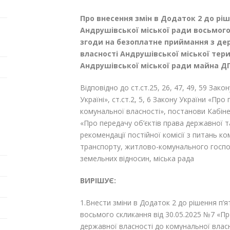
Про внесення змін в Додаток 2 до ріш
Андрушівської міської ради восьмого
згоди на безоплатне приймання з де
власності Андрушівської міської тери
Андрушівської міської ради майна Д
Відповідно до ст.ст.25, 26, 47, 49, 59 Зак
Україні», ст.ст.2, 5, 6 Закону України «Пр
комунальної власності», постанови Кабінет
«Про передачу об’єктів права державної 
рекомендації постійної комісії з питань к
транспорту, житлово-комунального господ
земельних відносин, міська рада
ВИРІШУЄ:
1.Внести зміни в Додаток 2 до рішення п’ят
восьмого скликання від 30.05.2025 №7 «П
державної власності до комунальної власн