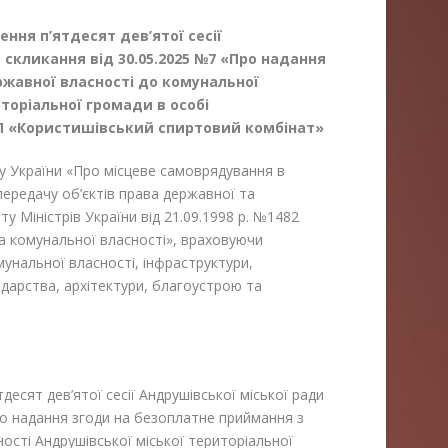
ення п’ятдесят дев’ятої сесії
 скликання від 30.05.2025 №7 «Про надання
ржавної власності до комунальної
торіальної громади в особі
П «Користишівський спиртовий комбінат»
ону України «Про місцеве самоврядування в
о передачу об’єктів права державної та
у Міністрів України від 21.09.1998 р. №1482
та комунальної власності», враховуючи
омунальної власності, інфраструктури,
арства, архітектури, благоустрою та
десят дев’ятої сесії Андрушівської міської ради
ро надання згоди на безоплатне приймання з
ості Андрушівської міської територіальної