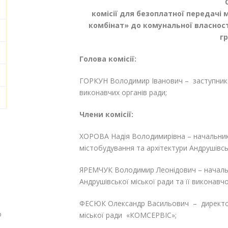
комісії для безоплатної передачі
комбінат» до комунальної власност
г
Голова комісії:
ГОРКУН Володимир Іванович – заступник м
виконавчих органів ради;
Члени комісії:
ХОРОВА Надія Володимирівна – начальник 
містобудування та архітектури Андрушівськ
ЯРЕМЧУК Володимир Леонідович – начальн
Андрушівської міської ради та її виконавч
ФЕСЮК Олександр Васильович – директор
о
міської ради «КОМСЕРВІС»;