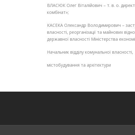
ВЛАСЮК Олег Віталійович – т. в. о. дире
комбінат»;
КАСЕКА Олександр Володимирович – засту
власності, реорганізації та майнових від
державної власності Міністерства економі
Начальник відділу комунальної власності,
містобудування та архіте