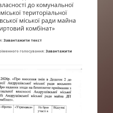
ласності до комунальної
міської територіальної
вської міської ради майна
иртовий комбінат»
я:
Завантажити текст
оіменного голосування:
Завантажити