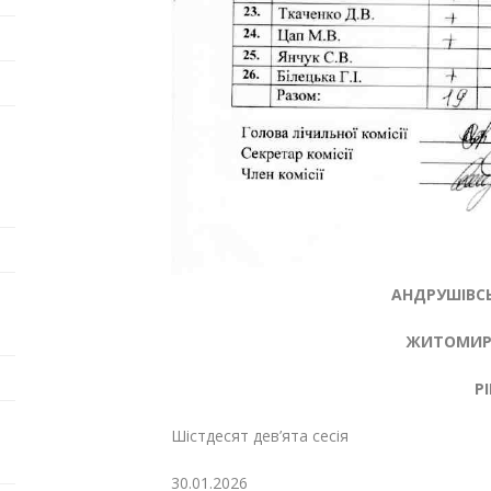
АНДРУШІВСЬ
ЖИТОМИРС
Р
Шістдесят дев’ята сес
30.01.20