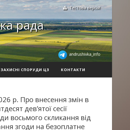
Тестова версія!
ка рада
andrushivka_info
ЗАХИСНІ СПОРУДИ ЦЗ
КОНТАКТИ
026 р. Про внесення змін в
десят дев’ятої сесії
ади восьмого скликання від
ння згоди на безоплатне