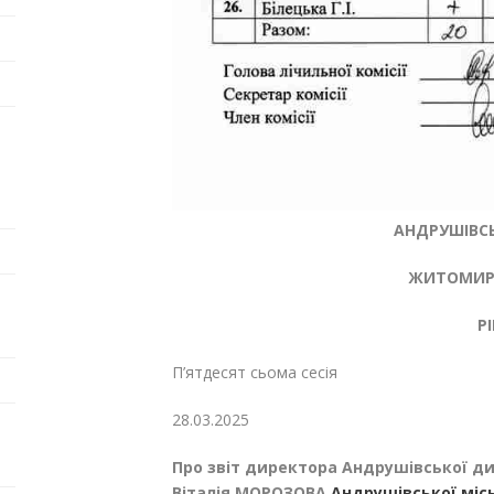
АНДРУШІВСЬ
ЖИТОМИРС
Р
П’ятдесят сьома сесія
28.03.20
Про з
віт
директора
Андрушівської ди
Віталія МОРОЗОВА
Андрушівської міс