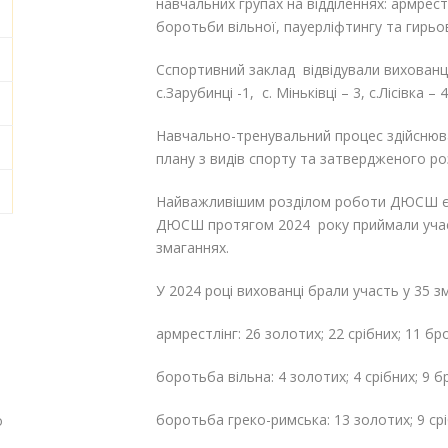
навчальних групах на відділеннях: армрес
боротьби вільної, пауерліфтингу та гирьо
Сспортивний заклад відвідували вихованців
с.Зарубинці -1, с. Міньківці – 3, с.Лісівка –
Навчально-тренувальний процес здійснюва
плану з видів спорту та затвердженого ро
Найважливішим розділом роботи ДЮСШ є п
ДЮСШ протягом 2024 року приймали участ
змаганнях.
У 2024 році вихованці брали участь у 35 
армрестлінг: 26 золотих; 22 срібних; 11 бр
боротьба вільна: 4 золотих; 4 срібних; 9 б
боротьба греко-римська: 13 золотих; 9 срі
о