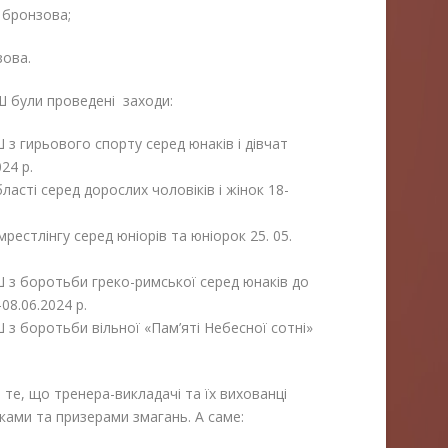
1 бронзова;
зова.
 були проведені заходи:
з гирьового спорту серед юнаків і дівчат
24 р.
асті серед дорослих чоловіків і жінок 18-
рестлінгу серед юніорів та юніорок 25. 05.
 з боротьби греко-римської серед юнаків до
08.06.2024 р.
 з боротьби вільної «Пам’яті Небесної сотні»
 те, що тренера-викладачі та їх вихованці
ками та призерами змагань. А саме: