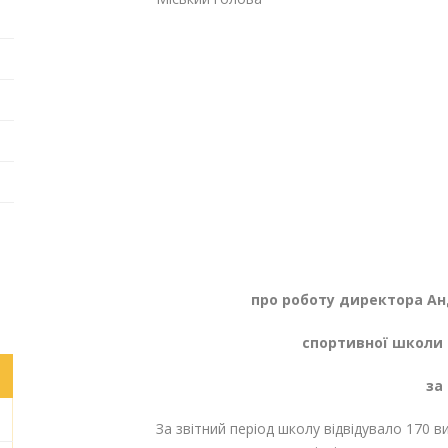
про
роботу
директора
Ан
спортивної школи 
за 
За звітний період школу відвідувало 170 вих