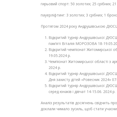
гирьовий спорт: 50 золотих; 25 срібних; 2
пауерліфтинг: 3 золотих; 3 срібних; 1 брон
Протягом 2024 року Андрушівською ДЮСШ
Відкритий турнір Андрушівської ДЮСШ 
пам’яті Віталія МОРОЗОВА 18-19.05.20
Відкритий чемпіонат Житомирської обл
19.05.2024 р.
Чемпіонат Житомирської області з арм
2024 р.
Відкритий турнір Андрушівської ДЮСШ
Дня захисту дітей «Ровесник 2024» 07-
Відкритий турнір Андрушівської ДЮСШ
серед юнаків і дівчат 14-15.06. 2024 р.
Аналіз результатів досягнень свідчить про
доклали чимало зусиль, щоб стати учасни