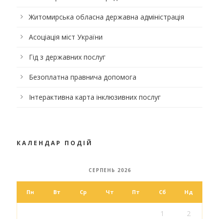
Житомирська обласна державна адміністрація
Асоціація міст України
Гід з державних послуг
Безоплатна правнича допомога
Інтерактивна карта інклюзивних послуг
КАЛЕНДАР ПОДІЙ
СЕРПЕНЬ 2026
Пн
Вт
Ср
Чт
Пт
Сб
Нд
1
2