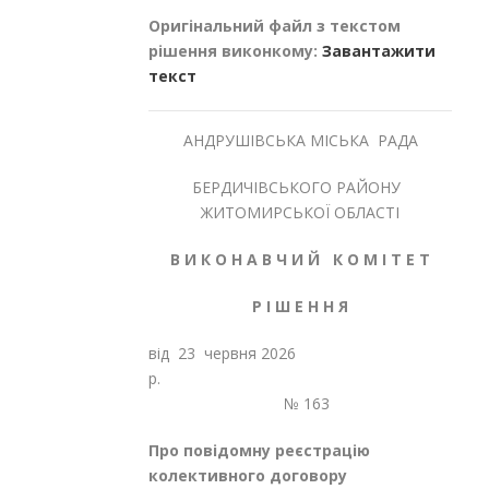
Оригінальний файл з текстом
рішення виконкому:
Завантажити
текст
АНДРУШІВСЬКА МІСЬКА РАДА
БЕРДИЧІВСЬКОГО РАЙОНУ
ЖИТОМИРСЬКОЇ ОБЛАСТІ
В И К О Н А В Ч И Й К О М І Т Е Т
Р І Ш Е Н Н Я
від 23 червня 2026
р.
№ 163
Про повідомну реєстрацію
колективного договору