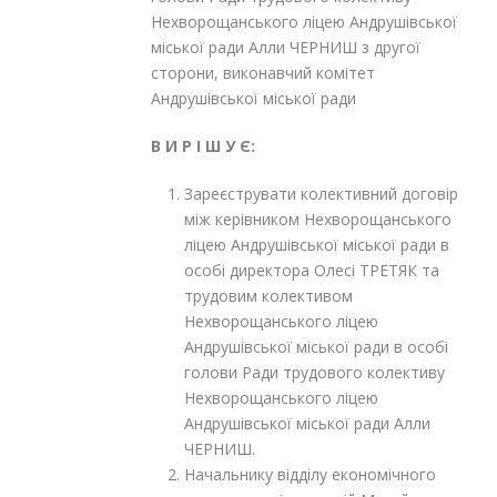
Нехворощанського ліцею Андрушівської
міської ради Алли ЧЕРНИШ з другої
сторони, виконавчий комітет
Андрушівської міської ради
В И Р І Ш У Є:
Зареєструвати колективний договір
між керівником Нехворощанського
ліцею Андрушівської міської ради в
особі директора Олесі ТРЕТЯК та
трудовим колективом
Нехворощанського ліцею
Андрушівської міської ради в особі
голови Ради трудового колективу
Нехворощанського ліцею
Андрушівської міської ради Алли
ЧЕРНИШ.
Начальнику відділу економічного