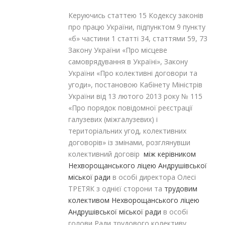
Керуючись статтею 15 Кодексу законів
про працю України, підпунктом 9 пункту
«б» частини 1 статті 34, статтями 59, 73
Закону України «Про місцеве
самоврядування в Україні», Закону
України «Про колективні договори та
угоди», постановою Кабінету Міністрів
України від 13 лютого 2013 року № 115
«Про порядок повідомної реєстрації
галузевих (міжгалузевих) і
територіальних угод, колективних
договорів» із змінами, розглянувши
колективний договір
між
керівником
Нехворощанського ліцею Андрушівської
міської ради
в особі директора Олесі
ТРЕТЯК з однієї сторони та
трудовим
колективом Нехворощанського ліцею
Андрушівської міської ради
в особі
голови Ради трудового колективу