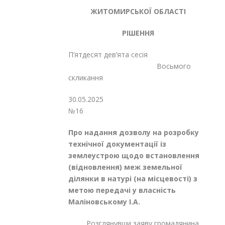
ЖИТОМИРСЬКОЇ ОБЛАСТІ
РІШЕННЯ
П’ятдесят дев’ята сесія
Восьмого
скликання
30.05.2
№16
Про надання дозволу на розробку
технічної документації із
землеустрою щодо встановлення
(відновлення) меж земельної
ділянки в натурі (на місцевості) з
метою передачі у власність
Маліновському І.А.
Розглянувши заяву громадянина