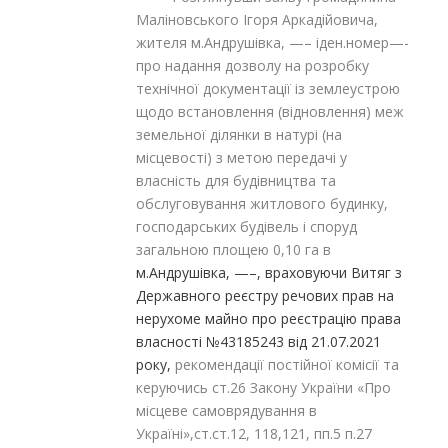
Маліновського Ігоря Аркадійовича,
жителя м.Андрушівка, —– іден.номер—-
про надання дозволу на розробку
технічної документації із землеустрою
щодо встановлення (відновлення) меж
земельної ділянки в натурі (на
місцевості) з метою передачі у
власність для будівництва та
обслуговування житлового будинку,
господарських будівель і споруд
загальною площею 0,10 га в
м.Андрушівка, —–,
враховуючи Витяг з
Державного реєстру речових прав на
нерухоме майно про реєстрацію права
власності №43185243 від 21.07.2021
року,
рекомендації постійної комісії та
керуючись ст.26 Закону України «Про
місцеве самоврядування в
Україні»,ст.ст.12, 118,121, пп.5 п.27