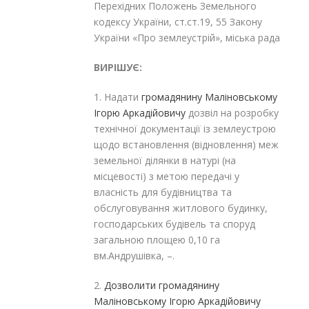
Перехідних Положень Земельного
кодексу України, ст.ст.19, 55 Закону
України «Про землеустрій», міська рада
ВИРІШУЄ:
1. Надати
громадя
нину Маліновському
Ігорю Аркадійовичу
дозвіл на розробку
технічної документації із землеустрою
щодо встановлення (відновлення) меж
земельної ділянки в натурі (на
місцевості) з метою передачі у
власність для будівництва та
обслуговування житлового будинку,
господарських будівель та споруд
загальною площею 0,10 га
вм.Андрушівка, –.
2.
Дозволити громадянину
Маліновському Ігорю Аркадійовичу