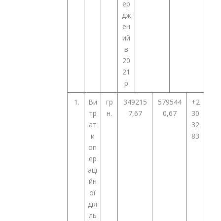
ер
дж
ен
ий
в
20
21
р
1.
Ви
гр
349215
579544
+2
тр
н.
7,67
0,67
30
ат
32
и
83
оп
ер
аці
йн
ої
дія
ль