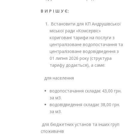
В И Р І Ш У Є:
Встановити для КП Андрушівської
міської ради «Комсервіс»
кориговані тарифи на послуги з
централізоване водопостачання та
централізоване водовідведення з
01 липня 2026 року (структура
тарифу додається), а саме:
для населення
водопостачання складає 43,00 грн.
за м
3
.
водовідведення складає 38,00 грн.
за м
3
.
для бюджетних установ та інших груп
споживачів