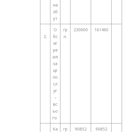
на
зб
ут
О
гр
230000
161460
2.
бс
н.
яг
ре
алі
за
ції
по
сл
уг
–
вс
ьо
го
Ка
гр
90852
90852