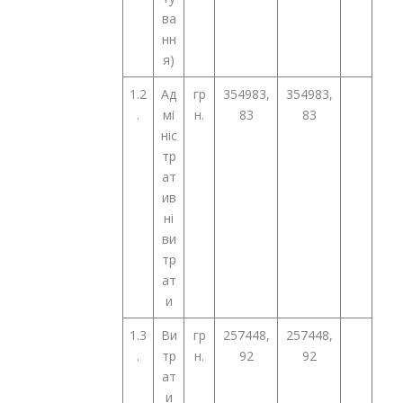
ва
нн
я)
1.2
Ад
гр
354983,
354983,
.
мі
н.
83
83
ніс
тр
ат
ив
ні
ви
тр
ат
и
1.3
Ви
гр
257448,
257448,
.
тр
н.
92
92
ат
и