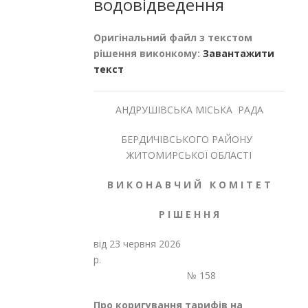
водовідведення
Оригінальний файл з текстом
рішення виконкому:
Завантажити
текст
АНДРУШІВСЬКА МІСЬКА РАДА
БЕРДИЧІВСЬКОГО РАЙОНУ
ЖИТОМИРСЬКОЇ ОБЛАСТІ
В И К О Н А В Ч И Й К О М І Т Е Т
Р І Ш Е Н Н Я
від 23 червня 2026
р.
№ 158
Про коригування тарифів на