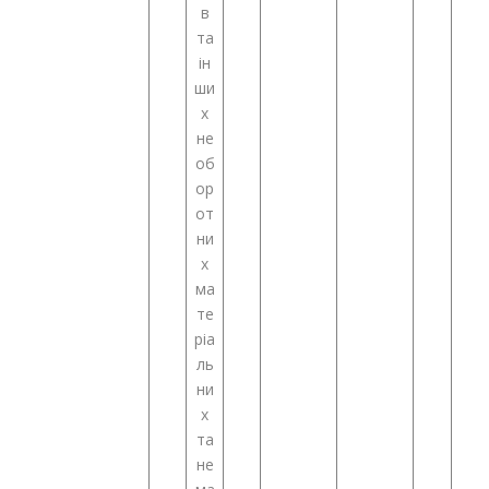
в
та
ін
ши
х
не
об
ор
от
ни
х
ма
те
ріа
ль
ни
х
та
не