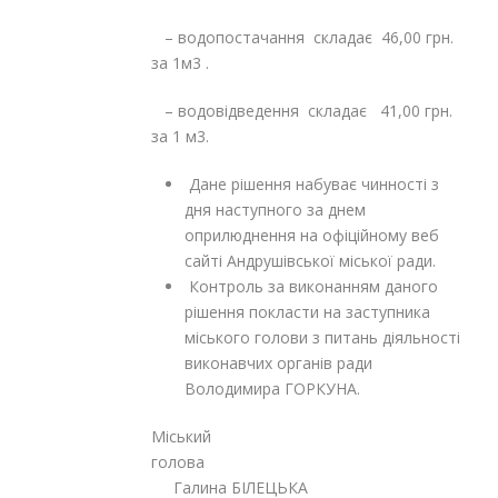
– водопостачання складає 46,00 грн.
за 1м
3
.
– водовідведення складає 41,00 грн.
за 1 м
3
.
Дане рiшення набуває чинностi з
дня наступного за днем
оприлюднення на офiцiйному веб
сайтi Андрушівської міської ради.
Контроль за виконанням даного
рішення покласти на заступника
міського голови з питань діяльності
виконавчих органів ради
Володимира ГОРКУНА.
Міський
голов
Галина БІЛЕЦЬКА