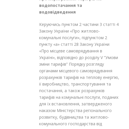
водопостачання та
водовідведення
Керуючись пунктом 2 частини 3 cтаттi 4
Закону України «Про житлово-
комунальнi послyги», підпунктом 2
пункту «a» cтатті 28 Закону України
«Про мiсцеве самоврядування в
Україні», вiдповiдно до роздiлу V “Умови
змiни тарифiв” Порядку розгляду
органами мiсцевого самоврядування
розрахункiв тарифiв на теплову енергiю,
iї виробництво, транспортування та
постачання, а також розрахункiв
тарифiв на комунальнi послуги, поданих
для їx встановлення, затвердженого
наказом Мiнiстерства регiонального
розвитку, будiвництва та житлово-
комунального господарства вiд