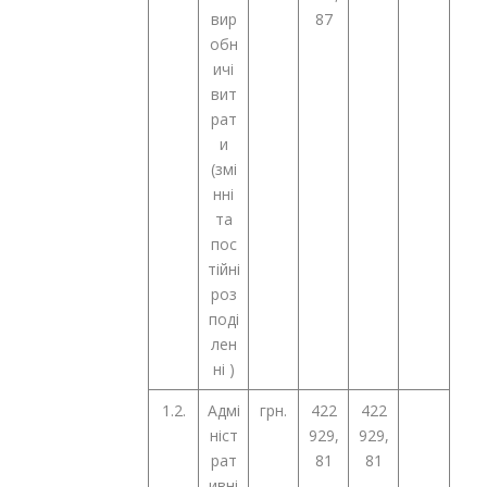
вир
87
обн
ичі
вит
рат
и
(змі
нні
та
пос
тійні
роз
поді
лен
ні )
1.2.
Адмі
грн.
422
422
ніст
929,
929,
рат
81
81
ивні