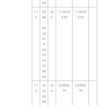
гія
1.1
Пр
гр
112624
112624
.2.
ям
н.
4,83
4,83
і
ви
тр
ат
и
на
оп
ла
ту
пр
аці
1.1
Ін
гр
229806,
229806,
.3.
ші
н.
79
79
пр
ям