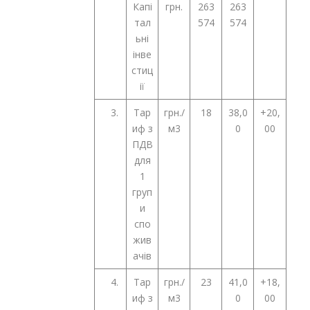
Капі
грн.
263
263
тал
574
574
ьні
інве
стиц
ії
3.
Тар
грн./
18
38,0
+20,
иф з
м3
0
00
ПДВ
для
1
груп
и
спо
жив
ачів
4.
Тар
грн./
23
41,0
+18,
иф з
м3
0
00