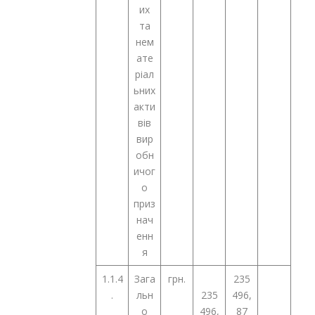
их
та
нем
ате
ріал
ьних
акти
вів
вир
обн
ичог
о
приз
нач
енн
я
1.1.4
Зага
грн.
235
.
льн
235
496,
о
496,
87