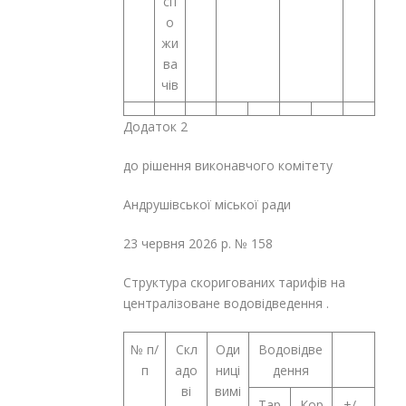
сп
о
жи
ва
чів
Додаток 2
до рішення виконавчого комітету
Андрушівської міської ради
23 червня 2026 р. № 158
Структура скоригованих тарифів на
централізоване водовідведення .
№ п/
Скл
Оди
Водовідве
п
адо
ниці
дення
ві
вимі
Тар
Кор
+/-,