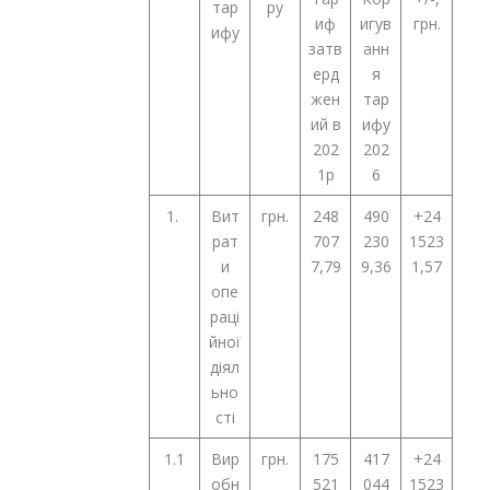
тар
ру
иф
игув
грн.
ифу
затв
анн
ерд
я
жен
тар
ий в
ифу
202
202
1р
6
1.
Вит
грн.
248
490
+24
рат
707
230
1523
и
7,79
9,36
1,57
опе
раці
йної
діял
ьно
сті
1.1
Вир
грн.
175
417
+24
обн
521
044
1523