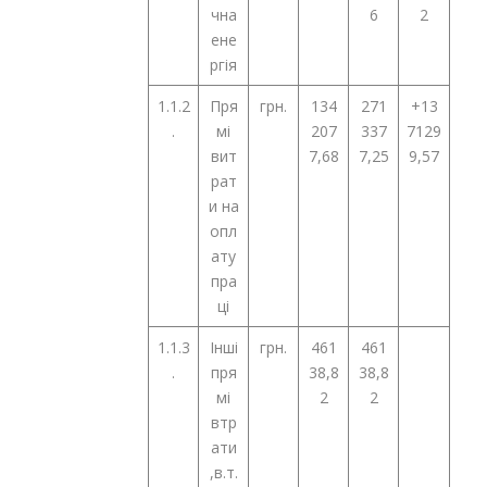
чна
6
2
ене
ргія
1.1.2
Пря
грн.
134
271
+13
.
мі
207
337
7129
вит
7,68
7,25
9,57
рат
и на
опл
ату
пра
ці
1.1.3
Інші
грн.
461
461
.
пря
38,8
38,8
мі
2
2
втр
ати
,в.т.