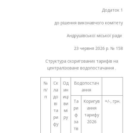
Додаток 1
до рішення виконавчого комітету
Андрушівської міської ради
23 червня 2026 р. № 158
Структура скоригованих тарифів на
централізоване водопостачання .
№
Ск
Од
Водопостач
п/
ла
ин
ання
п
до
иці
Та
Коригув
+/-, грн.
ві
ви
ри
ання
та
мі
ф
тарифу
ри
ру
за
2026
фу
тв