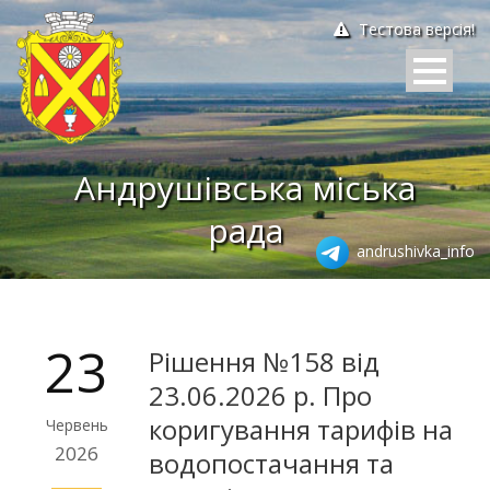
Тестова версія!
Андрушівська міська
рада
andrushivka_info
23
Рішення №158 від
23.06.2026 р. Про
коригування тарифів на
Червень
2026
водопостачання та