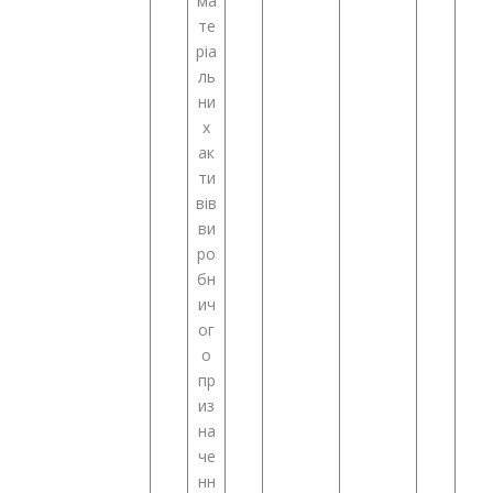
ма
те
ріа
ль
ни
х
ак
ти
вів
ви
ро
бн
ич
ог
о
пр
из
на
че
нн