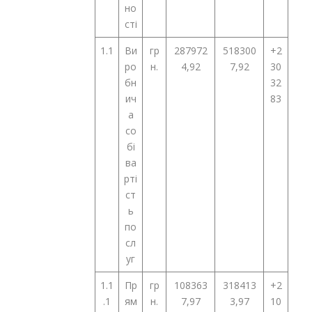
но
сті
1.1
Ви
гр
287972
518300
+2
ро
н.
4,92
7,92
30
бн
32
ич
83
а
со
бі
ва
рті
ст
ь
по
сл
уг
1.1
Пр
гр
108363
318413
+2
.1
ям
н.
7,97
3,97
10