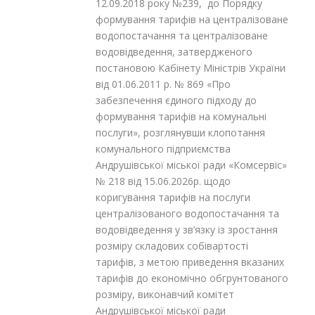
12.09.2018 року №239, до Порядку
формування тарифiв на централiзоване
водопостачання та централiзоване
водовiдведення, затвердженого
постановою Кабiнетy Miністрів України
вiд 01.06.2011 р. № 869 «Про
забезпечення єдиного пiдходу до
формування тарифiв на комунальнi
послуги», розглянувши клопотання
комунального підприємства
Андрушівської міської ради «Комсервіс»
№ 218 від 15.06.2026р. щодо
коригування тарифів на послуги
централізованого водопостачання та
водовідведення у зв’язку із зростання
розміру складових собівартості
тарифів, з метою приведення вказаних
тарифів до економічно обгрунтованого
розміру, виконавчий комітет
Андрушівської міської ради