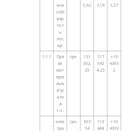
ича
5,62
7,19
1,57
собі
вар
тіст
ь
пос
луг
1.1.1
Пря
грн.
131
117
+10
мі
502,
543
4393
мат
25
4,25
2
еріа
льні
втр
ати
,в
т.ч.:
елек
грн.
907
113
+10
три
54
468
4393