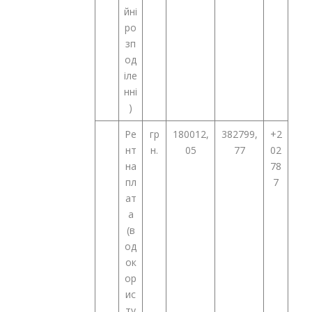
йні
ро
зп
од
іле
нні
)
Ре
гр
180012,
382799,
+2
нт
н.
05
77
02
на
78
пл
7
ат
а
(в
од
ок
ор
ис
ту