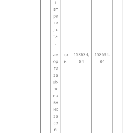
і
вт
ра
ти
,в.
т.ч
.
ам
гр
158634,
158634,
ор
н.
84
84
ти
за
ція
ос
но
вн
их
за
со
бі