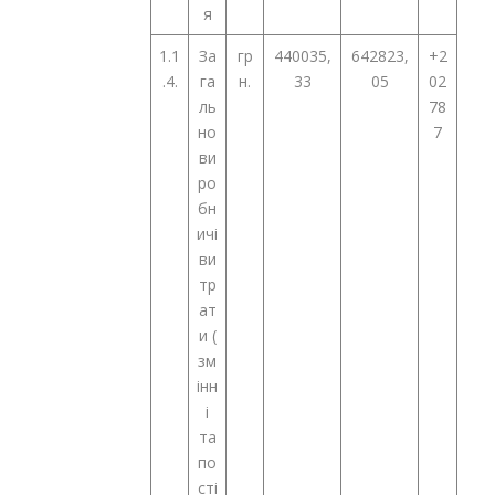
я
1.1
За
гр
440035,
642823,
+2
.4.
га
н.
33
05
02
ль
78
но
7
ви
ро
бн
ичі
ви
тр
ат
и (
зм
інн
і
та
по
сті