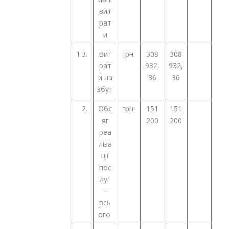
вит
рат
и
1.3.
Вит
грн.
308
308
рат
932,
932,
и на
36
36
збут
2.
Обс
грн.
151
151
яг
200
200
реа
ліза
ції
пос
луг
–
всь
ого