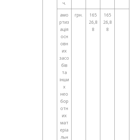
ч.
амо
грн.
165
165
ртиз
26,8
26,8
ація
8
8
осн
овн
их
засо
бів
та
інши
х
нео
бор
отн
их
мат
еріа
льн