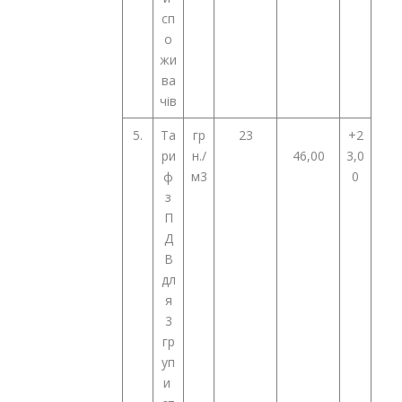
сп
о
жи
ва
чів
5.
Та
гр
23
+2
ри
н./
46,00
3,0
ф
м
3
0
з
П
Д
В
дл
я
3
гр
уп
и