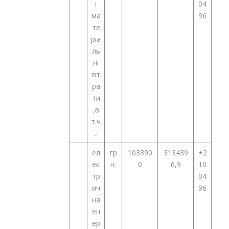
і
04
ма
96
те
ріа
ль
ні
вт
ра
ти
,в
т.ч
.:
ел
гр
103390
313439
+2
ек
н.
0
6,9
10
тр
04
ич
96
на
ен
ер