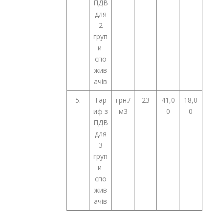
ПДВ
для
2
груп
и
спо
жив
ачів
5.
Тар
грн./
23
41,0
18,0
иф з
м3
0
0
ПДВ
для
3
груп
и
спо
жив
ачів