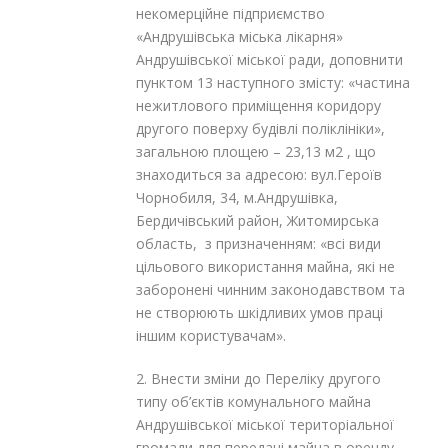
некомерційне підприємство
«Андрушівська міська лікарня»
Андрушівської міської ради, доповнити
пунктом 13 наступного змісту: «частина
нежитлового приміщення коридору
другого поверху будівлі поліклініки»,
загальною площею – 23,13 м
2
, що
знаходиться за адресою: вул.Героїв
Чорнобиля, 34, м.Андрушівка,
Бердичівський район, Житомирська
область, з призначенням: «всі види
цільового використання майна, які не
заборонені чинним законодавством та
не створюють шкідливих умов праці
іншим користувачам».
2. Внести зміни до Переліку другого
типу об’єктів комунального майна
Андрушівської міської територіальної
громади для передачі майна в оренду