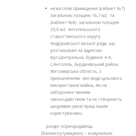
нежитлові приміщення (кабінет №7)
загальною площею 16,7 м
2
та
(кабінет №8) загальною площею
33,0 м
2
Антопільського
старостинського округу
Андрушівської міської ради, що
розташовані за адресою:
вул.Центральна, будинок 4-А,
с.Антопіль, Бердичівський район,
Житомирська область, з
призначенням: «всі види цільового
використання майна, які не
заборонені чинним
законодавством та не створюють
шкідливих умов праці іншим
користувачам»;
розділ «Орендодавець
(балансоутримувач) – комунальне