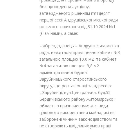
без проведення аукціону,
затвердженого рішенням п’ятдесят
першої сесії Андрушівської міської ради
восьмого скликання від 31.10.2024 №1
(зі змінами), а саме:
– «Орендодавець – Андрушівська міська
рада, нежитлові приміщення кабінет №3
загальною площею 10,0 м
2
та кабінет
№4 загальною площею 9,8 м
2
адміністративної будівлі
Зарубинецького старостинського
округу, що розташовані за адресою:
с.Зарубинці, вул.Центральна, буд.55
Бердичівського району Житомирської
області, з призначенням: «всі види
цільового використання майна, які не
заборонені чинним законодавством та
не створюють шкідливих умов праці