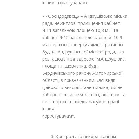
іншим користувачам»;
– «Орендодавець – Андрушівська міська
рада, нежитлові приміщення кабінет
№11 загальною площею 10,8 м
2
та
кабінет №12 загальною площею 10,9
м
2
першого поверху адміністративної
будівлі Андрушівської міської ради, що
розташовані за адресою: м.Андрушівка,
площа Т.Г.Шевченка, буд.1
Бердичівського району Житомирської
області, з призначенням: «всі види
цільового використання майна, які не
заборонені чинним законодавством та
не створюють шкідливих умов праці
іншим
користув
3. Контроль за використанням