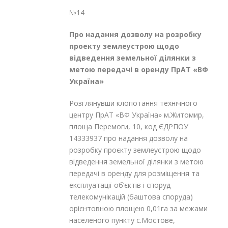
№14
Про надання дозволу на розробку
проекту землеустрою щодо
відведення
земельної ділянки з
метою передачі
в оренду ПрАТ «ВФ
Україна»
Розглянувши клопотання технічного
центру ПрАТ «ВФ Україна» м.Житомир,
площа Перемоги, 10, код ЄДРПОУ
14333937 про надання дозволу на
розробку проєкту землеустрою щодо
відведення земельної ділянки з метою
передачі в оренду для розміщення та
експлуатації об’єктів і споруд
телекомунікацій (баштова споруда)
орієнтовною площею 0,01га за межами
населеного пункту с.Мостове,