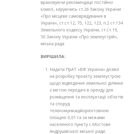
враховуючи рекомендації постійної
комісії, керуючись ст.26 Закону України
«Про місцеве самоврядування в
Україні», ст.ст.12, 75, 122, 123, п.2 ст.134
Земельного кодексу України, ст.ст.19,
50 Закону України «Про землеустрій»,
міська рада
ВИРІШИЛА:
Надати ПрАТ «ВФ Україна» дозвіл
на розробку проєкту землеустрою
щодо відведення земельної ділянки
з метою передачі в оренду для
розміщення та експлуатації об’єктів
та споруд
телекомунікаційорієнтовною
площею 0,01 га за межами
населеного пункту с.Мостове
Андрушівської міської ради.