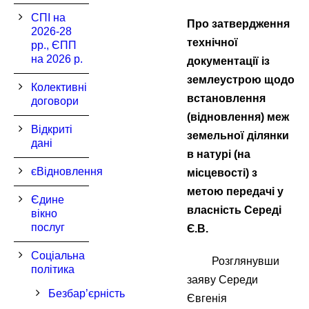
СПІ на
Про затвердження
2026-28
технічної
рр., ЄПП
на 2026 р.
документації із
землеустрою щодо
Колективні
встановлення
договори
(відновлення) меж
Відкриті
земельної ділянки
дані
в натурі (на
єВідновлення
місцевості) з
метою передачі у
Єдине
власність Середі
вікно
послуг
Є.В.
Соціальна
Розглянувши
політика
заяву Середи
Безбар’єрність
Євгенія