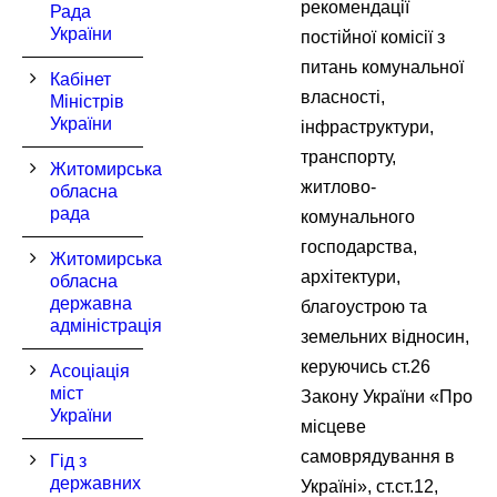
рекомендації
Рада
України
постійної комісії з
питань комунальної
Кабінет
власності,
Міністрів
України
інфраструктури,
транспорту,
Житомирська
житлово-
обласна
рада
комунального
господарства,
Житомирська
архітектури,
обласна
державна
благоустрою та
адміністрація
земельних відносин,
керуючись ст.26
Асоціація
міст
Закону України «Про
України
місцеве
самоврядування в
Гід з
державних
Україні», ст.ст.12,