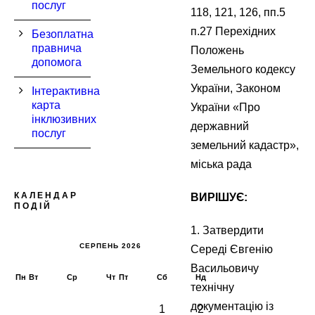
послуг
118, 121, 126, пп.5
п.27 Перехідних
Безоплатна
правнича
Положень
допомога
Земельного кодексу
України, Законом
Інтерактивна
карта
України «Про
інклюзивних
державний
послуг
земельний кадастр»,
міська рада
КАЛЕНДАР
ВИРІШУЄ:
ПОДІЙ
1. Затвердити
СЕРПЕНЬ 2026
Середі Євгенію
Васильовичу
Пн
Вт
Ср
Чт
Пт
Сб
Нд
технічну
документацію із
1
2