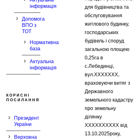
інформація
для будівництва та
обслуговування
Допомога
житлового будинку,
ВПО з
ТОТ
господарських
будівель і споруд
Нормативна
база
загальною площею
0,25га в
Актуальна
с.Лебединці,
інформація
вул.XXXXXXX,
враховуючи витяг з
Державного
КОРИСНІ
земельного кадастру
ПОСИЛАННЯ
про земельну
ділянку
Президент
України
XXXXXXXXXX від
13.10.2025року,
Верховна