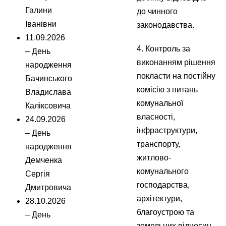
Галини
до чинного
Іванівни
законодавства.
11.09.2026
4. Контроль за
– День
виконанням рішення
народження
покласти на постійну
Бачинського
комісію з питань
Владислава
комунальної
Каліксовича
власності,
24.09.2026
інфраструктури,
– День
транспорту,
народження
житлово-
Демченка
комунального
Сергія
господарства,
Дмитровича
архітектури,
28.10.2026
благоустрою та
– День
земельних відносин