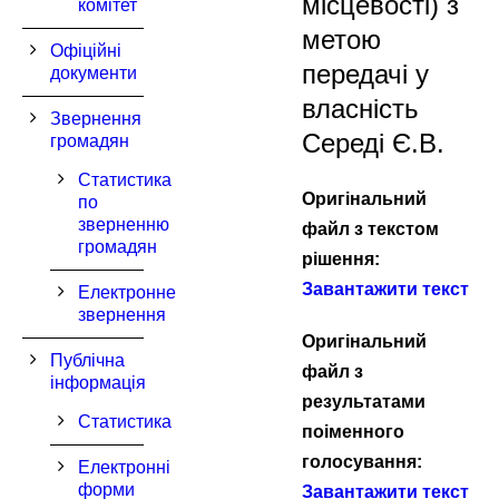
місцевості) з
комітет
метою
Офіційні
передачі у
документи
власність
Звернення
Середі Є.В.
громадян
Статистика
Оригінальний
по
зверненню
файл з текстом
громадян
рішення:
Завантажити текст
Електронне
звернення
Оригінальний
Публічна
файл з
інформація
результатами
Статистика
поіменного
голосування:
Електронні
форми
Завантажити текст