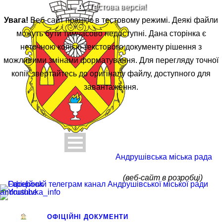
Тестова версія!
Увага!
Веб-сайт працює в тестовому режимі. Деякі файли
можуть бути тимчасово недоступні. Дана сторінка є
неточною копією текстового документу рішення з
можливими змінами форматування. Для перегляду точної
копії, звертайтесь до оригіналу файлу, доступного для
завантаження.
Андрушівська міська рада
(веб-сайт в розробці)
andrushivka_info
ОФІЦІЙНІ ДОКУМЕНТИ