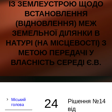
ІЗ ЗЕМЛЕУСТРОЮ ЩОДО
ВСТАНОВЛЕННЯ
(ВІДНОВЛЕННЯ) МЕЖ
ЗЕМЕЛЬНОЇ ДІЛЯНКИ В
НАТУРІ (НА МІСЦЕВОСТІ) З
МЕТОЮ ПЕРЕДАЧІ У
ВЛАСНІСТЬ СЕРЕДІ Є.В.
24
Міський
Рішення №14
голова
від