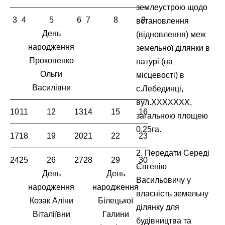
землеустрою щодо
3
4
5
6
7
8
9
встановлення
День
(відновлення) меж
народження
земельної ділянки в
Прокопенко
натурі (на
Ольги
місцевості) в
Василівни
с.Лебединці,
вул.XXXXXXX,
10
11
12
13
14
15
16
загальною площею
0,25га.
17
18
19
20
21
22
23
2. Передати Середі
24
25
26
27
28
29
30
Євгенію
День
День
Васильовичу у
народження
народження
власність земельну
Козак Аліни
Білецької
ділянку для
Віталіївни
Галини
будівництва та