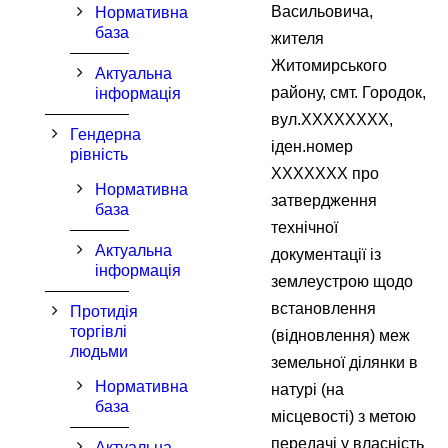
Васильовича,
Нормативна
база
жителя
Житомирського
Актуальна
району, смт. Городок,
інформація
вул.XXXXXXXX,
Гендерна
іден.номер
рівність
XXXXXXX про
Нормативна
затвердження
база
технічної
Актуальна
документації із
інформація
землеустрою щодо
встановлення
Протидія
торгівлі
(відновлення) меж
людьми
земельної ділянки в
Нормативна
натурі (на
база
місцевості) з метою
передачі у власність
Актуальна