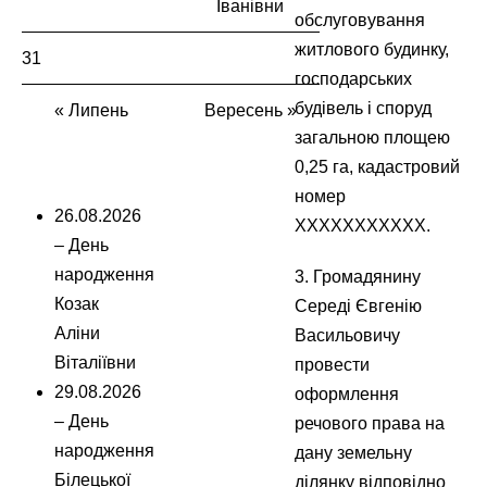
Іванівни
обслуговування
житлового будинку,
31
господарських
будівель і споруд
« Липень
Вересень »
загальною площею
0,25 га
,
кадастровий
номер
26.08.2026
XXXXXXXXXXX.
– День
народження
3. Громадянину
Козак
Середі Євгенію
Аліни
Васильовичу
Віталіївни
провести
29.08.2026
оформлення
– День
речового права на
народження
дану земельну
Білецької
ділянку відповідно