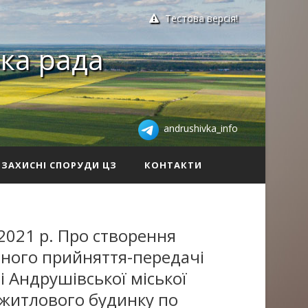
Тестова версія!
ка рада
andrushivka_info
ЗАХИСНІ СПОРУДИ ЦЗ
КОНТАКТИ
2021 р. Про створення
атного прийняття-передачі
і Андрушівської міської
 житлового будинку по