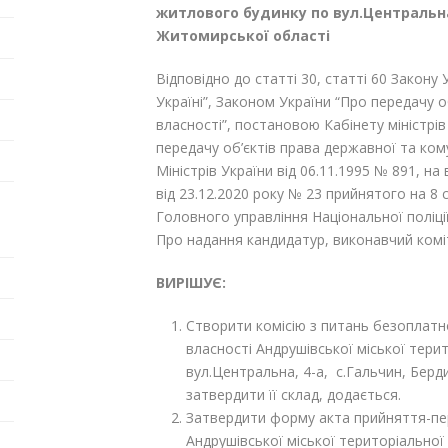
житлового будинку по вул.Центральна,
Житомирської області
Відповідно до статті 30, статті 60 Закону
Україні”, Законом України “Про передачу 
власності”, постановою Кабінету міністрів
передачу об’єктів права державної та ком
Міністрів України від 06.11.1995 № 891, н
від 23.12.2020 року № 23 прийнятого на 8 
Головного управління Національної поліції
Про надання кандидатур, виконавчий коміт
ВИРІШУЄ:
Створити комісію з питань безоплатн
власності Андрушівської міської тер
вул.Центральна, 4-а, с.Гальчин, Берд
затвердити її склад, додається.
Затвердити форму акта прийняття-пер
Андрушівської міської територіально