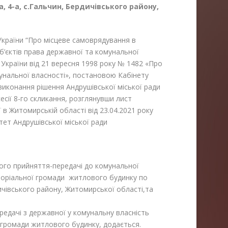
 4-а, с.Гальчин, Бердичівського району,
 України “Про місцеве самоврядування в
об’єктів права державної та комунальної
 України від 21 вересня 1998 року № 1482 «Про
унальної власності», постановою Кабінету
а виконання рішення Андрушівської міської ради
сесії 8-го скликання, розглянувши лист
 в Житомирській області від 23.04.2021 року
ет Андрушівської міської ради
ого прийняття-передачі до комунальної
иторіальної громади житлового будинку по
ичівського району, Житомирської області,та
едачі з державної у комунальну власність
ї громади житлового будинку, додається.