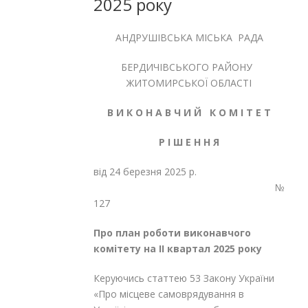
2025 року
АНДРУШІВСЬКА МІСЬКА РАДА
БЕРДИЧІВСЬКОГО РАЙОНУ
ЖИТОМИРСЬКОЇ ОБЛАСТІ
В И К О Н А В Ч И Й К О М І Т Е Т
Р І Ш Е Н Н Я
від 24 березня 2025 р.
№
127
Про план роботи виконавчого
комітету на
II
квартал 2025 року
Керуючись статтею 53 Закону України
«Про місцеве самоврядування в