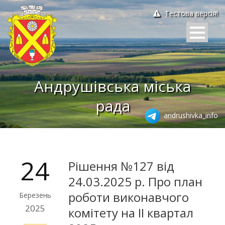
Тестова версія!
Андрушівська міська
рада
andrushivka_info
24
Рішення №127 від
24.03.2025 р. Про план
роботи виконавчого
Березень
2025
комітету на II квартал