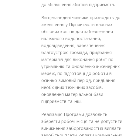
до збільшення збитків підприємств.
Вищенаведені чинники призводять до
зменшення у Підприємств власних
обігових коштів для забезпечення
належного водопостачання,
водовідведення, забезпечення
благоустрою громади, придбання
матеріалів для виконання робіт по
утриманню та оновленню інженерних
мереж, по підготовці до роботи в
осінньо-зимовий період, придбання
необхідних технічних засобів,
оновлення матеріальної бази
підприємств та інші.
Реалізація Програми дозволить
зберегти робочі місця та не допустити
виникнення заборгованості із виплати
заробітної плати, оплати комунальних