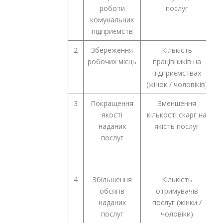
роботи
послуг
комунальних
підприємств
2
Збереження
Кількість
робочих місць
працівників на
підприємствах
(жінок / чоловіків)
3
Покращення
Зменшення
к
якості
кількості скарг на
наданих
якість послуг
послуг
4
Збільшення
Кількість
обсягів
отримувачів
наданих
послуг (жінки /
послуг
чоловіки)
Ч