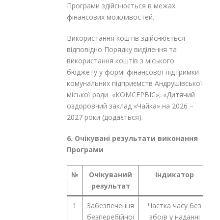
Програми здійснюється в межах
фінансових можливостей.
Використання коштів здійснюється
відповідно Порядку виділення та
використання коштів з міського
бюджету у формі фінансової підтримки
комунальних підприємств Андрушівської
міської ради «КОМСЕРВІС», «Дитячий
оздоровчий заклад «Чайка» на 2026 –
2027 роки (додається).
6. Очікувані результати виконання
Програми
№
Очікуваний
Індикатор
О
результат
1
Забезпечення
Частка часу без
безперебійної
збоїв у наданні
б