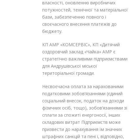
власності, оновленню виробничих
потужностей, технічної та матеріальної
бази, забезпеченню повного і
своєчасного внесення платежів до
бюджету.
КП АМР «КОМСЕРВІС», КП «Дитячий
оздоровчий заклад «Чайка» АМР є
стратегічно важливими підприємствами
для Андрушівської міської
територіальної громади.
Несвоєчасна оплата за нарахованими
податковими зобов’язаннями (єдиний
соціальний внесок, податок на доходи
фізичних осіб, тощо), зобов’язаннями зі
сплати за спожиті енергоносії, інших
складових витрат Підприємств може
призвести до нарахування їм значних
штрафних санкцій та пені і, відповідно,