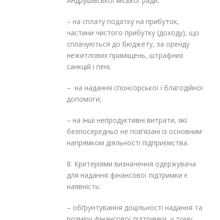
Андрушівської міської ради
:
– на сплату податку на прибуток,
частини чистого прибутку (доходу), що
сплачуються до бюджету, за оренду
нежитлових приміщень, штрафних
санкцій і пені;
– на надання спонсорської і благодійної
допомоги;
– на інші непродуктивні витрати, які
безпосередньо не пов’язані із основним
напрямком діяльності підприємства.
8. Критеріями визначення одержувача
для надання фінансової підтримки є
наявність:
– обґрунтування доцільності надання та
розміру фінансової підтримки, у тому