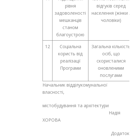
рівня
відгуків серед
задоволеності
населення (жінки /
мешканців
чоловіки)
станом
благоустрою
12
Соціальна
Загальна кількість
2
користь від
осіб, що
реалізації
скористалися
Програми
оновленими
послугами
Начальник відділукомунальної
власності,
містобудування та архітектури
Надія
ХОРОВА
Додаток