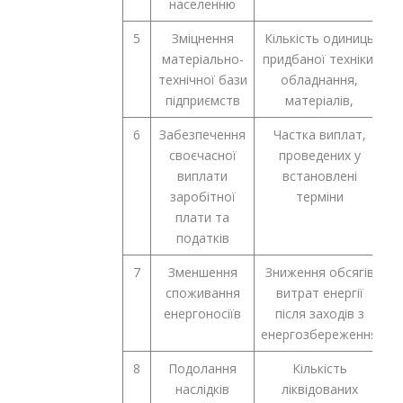
населенню
5
Зміцнення
Кількість одиниць
о
матеріально-
придбаної техніки,
технічної бази
обладнання,
підприємств
матеріалів,
6
Забезпечення
Частка виплат,
своєчасної
проведених у
виплати
встановлені
заробітної
терміни
плати та
податків
7
Зменшення
Зниження обсягів
споживання
витрат енергії
к
енергоносіїв
після заходів з
енергозбереження
8
Подолання
Кількість
наслідків
ліквідованих