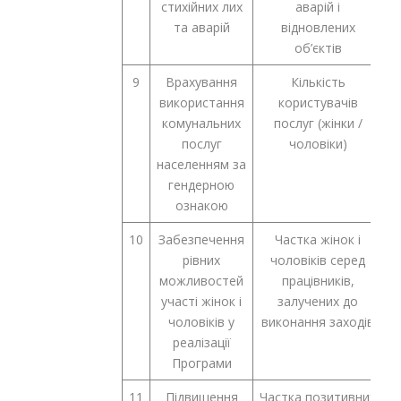
стихійних лих
аварій і
та аварій
відновлених
об’єктів
9
Врахування
Кількість
використання
користувачів
комунальних
послуг (жінки /
Ч
послуг
чоловіки)
населенням за
гендерною
ознакою
10
Забезпечення
Частка жінок і
рівних
чоловіків серед
можливостей
працівників,
Ч
участі жінок і
залучених до
чоловіків у
виконання заходів
реалізації
Програми
11
Підвищення
Частка позитивних