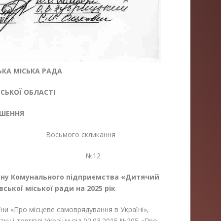
КА МІСЬКА РАДА
ЬКОЇ ОБЛАСТІ
ІШЕННЯ
Восьмого скликання
25 №12
лану Комунального підприємства «Дитячий
ької міської ради на 2025 рік
 «Про місцеве самоврядування в Україні»,
у і торгівлі України від 02.03.2015 №205 «Про