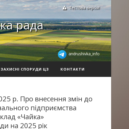
Тестова версія!
ка рада
andrushivka_info
ЗАХИСНІ СПОРУДИ ЦЗ
КОНТАКТИ
025 р. Про внесення змін до
нального підприємства
клад «Чайка»
ди на 2025 рік