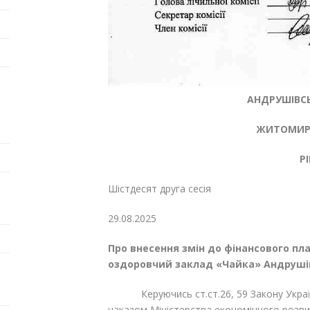
АНДРУШІВСЬ
ЖИТОМИРС
Р
Шістдесят друга сесія 
29.08.20
Про внесення змін до фінансового п
оздоровчий заклад «Чайка» Андрушівс
Керуючись ст.ст.26, 59 Закону України
наказом Міністерства економічного розвитк