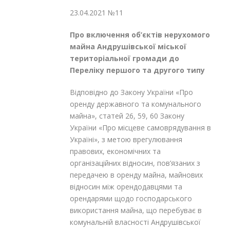
23.04.2021 №11
Про включення об’єктів
нерухомого
майна Андрушівської
міської
територіальної громади
до
Переліку першого та другого типу
Відповідно до Закону України «Про
оренду державного та комунального
майна», статей 26, 59, 60 Закону
України «Про місцеве самоврядування в
Україні», з метою врегулювання
правових, економічних та
організаційних відносин, пов’язаних з
передачею в оренду майна, майнових
відносин між орендодавцями та
орендарями щодо господарського
використання майна, що перебуває в
комунальній власності Андрушівської