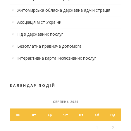
Житомирська обласна державна адміністрація
Асоціація міст України
Гід з державних послуг
Безоплатна правнича допомога
Інтерактивна карта інклюзивних послуг
КАЛЕНДАР ПОДІЙ
СЕРПЕНЬ 2026
Пн
Вт
Ср
Чт
Пт
Сб
Нд
1
2