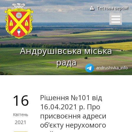
Тестова версія!
Андрушівська міська
рада
andrushivka_info
16
Рішення №101 від
16.04.2021 р. Про
присвоєння адреси
Квітень
2021
об’єкту нерухомого