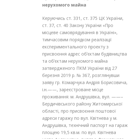
нерухомого майна
Керуючись ст. 331, ст. 375 ЦК України,
ст. 37, ст. 40 Закону України «Про
місцеве самоврядування в Україні»,
тимчасовим порядком реалізації
експериментального проекту з
присвоєння адрес об’єктам будівництва
та об’єктам нерухомого майна
затвердженого ПКМ України від 27
березня 2019 р. № 367, розглянувши
заяву гр. Комарчука Андрія Борисовича,
і.н.——, зареєстроване місце
проживання: м. Андрушівка, вул. ——–
Бердичівського району Житомирської
області, про присвоєння поштової
адреси гаражу по вул. Квітнева у м.
Андрушівка, технічний паспорт на гараж
площею 19,5 кв.м. по вул. Квітнева