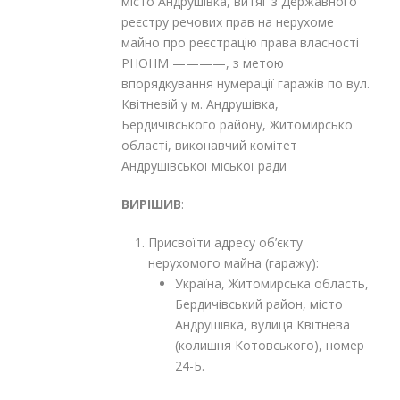
місто Андрушівка, витяг з Державного
реєстру речових прав на нерухоме
майно про реєстрацію права власності
РНОНМ ————, з метою
впорядкування нумерації гаражів по вул.
Квітневій у м. Андрушівка,
Бердичівського району, Житомирської
області, виконавчий комітет
Андрушівської міської ради
ВИРІШИВ
:
Присвоїти адресу об’єкту
нерухомого майна (гаражу):
Україна, Житомирська область,
Бердичівський район, місто
Андрушівка, вулиця Квітнева
(колишня Котовського), номер
24-Б.