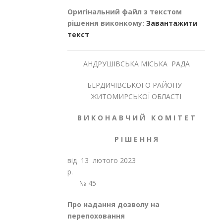
Оригінальний файл з текстом
рішення виконкому:
Завантажити
текст
АНДРУШІВСЬКА МІСЬКА РАДА
БЕРДИЧІВСЬКОГО РАЙОНУ
ЖИТОМИРСЬКОЇ ОБЛАСТІ
В И К О Н А В Ч И Й К О М І Т Е Т
Р І Ш Е Н Н Я
від 13 лютого 2023
р
№ 45
Про надання дозволу на
перепоховання