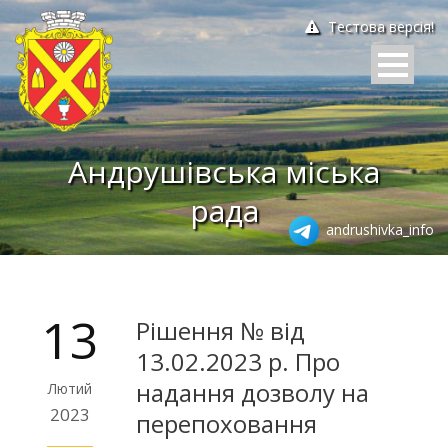
Тестова версія!
Андрушівська міська
рада
andrushivka_info
13
Рішення № від
13.02.2023 р. Про
надання дозволу на
Лютий
2023
перепоховання