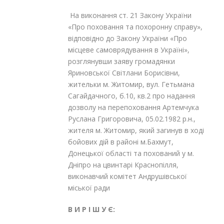
На виконання ст. 21 Закону України
«Про поховання та похоронну справу»,
відповідно до Закону України «Про
місцеве самоврядування в Україні»,
розглянувши заяву громадянки
Яриновської Світлани Борисівни,
жительки м. Житомир, вул. Гетьмана
Сагайдачного, б.10, кв.2 про надання
дозволу на перепоховання Артемчука
Руслана Григоровича, 05.02.1982 р.н.,
жителя м. Житомир, який загинув в ході
бойових дій в районі м.Бахмут,
Донецької області та похований у м.
Дніпро на цвинтарі Краснопілля,
виконавчий комітет Андрушівської
міської ради
В И Р І Ш У Є: