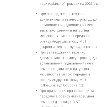
територіальної громади на 2026 рік.
Про затвердження технічної
документації із землеустрою щодо
встановлення (відновлення) меж
земельної ділянки в натурі (на
місцевості) з метою передачі в
оренду Андрушівському МСТ
(с.Бровки Перші, вул.І.Франка, 10).
Про затвердження технічної
документації із землеустрою щодо
встановлення (відновлення) меж
земельної ділянки в натурі (на
місцевості) з метою передачі в
оренду Андрушівському МСТ
(с.Ярешки, вул.Соборна, 52).
Про припинення права оренди та
передачу в оренду невитребувані
земельні ділянки (паї) АТ