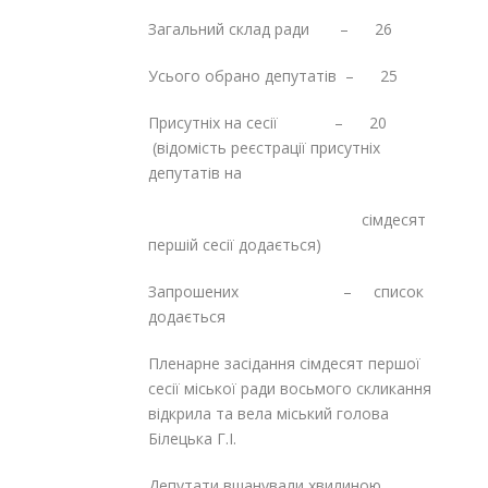
Загальний склад ради – 26
Усього обрано депутатів – 25
Присутніх на сесії – 20
(відомість реєстрації присутніх
депутатів на
сімдесят
першій сесії додається)
Запрошених – список
додається
Пленарне засідання сімдесят першої
сесії міської ради восьмого скликання
відкрила та вела міський голова
Білецька Г.І.
Депутати вшанували хвилиною