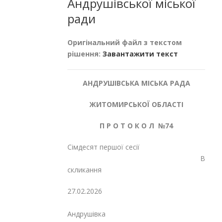
Андрушівської міської
ради
Оригінальний файл з текстом
рішення:
Завантажити текст
АНДРУШІВСЬКА МІСЬКА РАДА
ЖИТОМИРСЬКОЇ ОБЛАСТІ
П Р О Т О К О Л №74
Сімдесят першої сесії
Восьмог
скликання
27.02.2026
м
Андрушівка