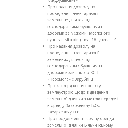
«Андрушівське».
Про надання дозволу на
проведення інвентаризації
земельних ділянок під
господарськими будівлями і
дворами за межами населеного
пункту с.Міньківці, вул.Яблунева, 10.
Про надання дозволу на
проведення інвентаризації
земельних ділянок під
господарськими будівлями і
дворами колишнього КСП
«Перемога» с.Зарубинці.
Про затвердження проєкту
землеустрою щодо відведення
земельної ділянки з метою передачі
в оренду Захаркевичу В.О.,
Захаркевичу О.В.
Про продовження терміну оренди
земельної ділянки Вільчинському