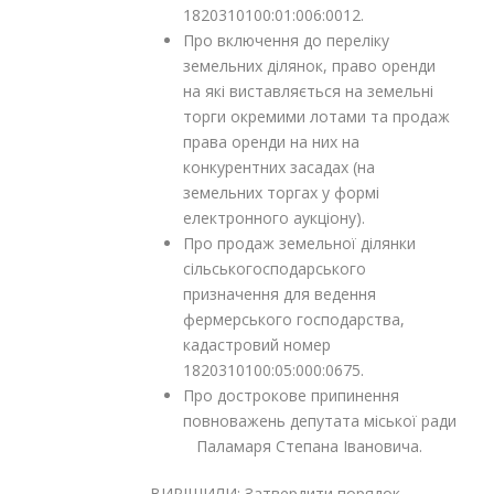
1820310100:01:006:0012.
Про включення до переліку
земельних ділянок, право оренди
на які виставляється на земельні
торги окремими лотами та продаж
права оренди на них на
конкурентних засадах (на
земельних торгах у формі
електронного аукціону).
Про продаж земельної ділянки
сільськогосподарського
призначення для ведення
фермерського господарства,
кадастровий номер
1820310100:05:000:0675.
Про дострокове припинення
повноважень депутата міської ради
Паламаря Степана Івановича.
ВИРІШИЛИ: Затвердити порядок