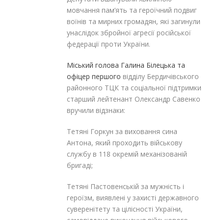
мовчання пам’ять та героїчний подвиг
воїнів та мирних громадян, які загинули
унаслідок збройної агресії російської
федерації проти України.
Міський голова Галина Білецька та
офіцер першого
відділу Бердичівського
районного ТЦК та соціальної підтримки
старший лейтенант Олександр Савенко
вручили відзнаки:
Тетяні Горкун за виховання сина
Антона, який проходить військову
службу в 118 окремій механізованій
бригаді;
Тетяні Пастовенській за мужність і
героїзм, виявлені у захисті державного
суверенітету та цілісності України,