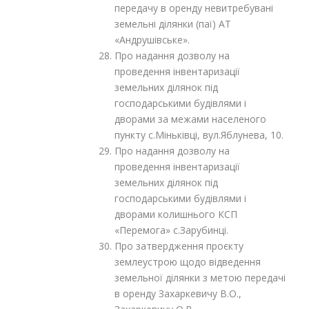
передачу в оренду невитребувані
земельні ділянки (паї) АТ
«Андрушівське».
Про надання дозволу на
проведення інвентаризації
земельних ділянок під
господарськими будівлями і
дворами за межами населеного
пункту с.Міньківці, вул.Яблунева, 10.
Про надання дозволу на
проведення інвентаризації
земельних ділянок під
господарськими будівлями і
дворами колишнього КСП
«Перемога» с.Зарубинці.
Про затвердження проєкту
землеустрою щодо відведення
земельної ділянки з метою передачі
в оренду Захаркевичу В.О.,