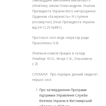
самовіддане виконання військового
обов’язку сином Олександром. Указом
Президента України його нагороджено
Орденом «За мужність» ІІІ ступеня
(посмертно) (Указ Президента України
від 04.12.25 №881).
Протокол сесії веде секретар ради
Прокопенко О.В.
Лічильна комісія працює в складі:
Ломберг Ю.О., Янчук С.В., Ольховича
С.Й.
СЛУХАЛИ: Про порядок денний сімдесят
першої сесії:
Про затвердження Програми
підтримки Управління Служби
безпеки України в Житомирській