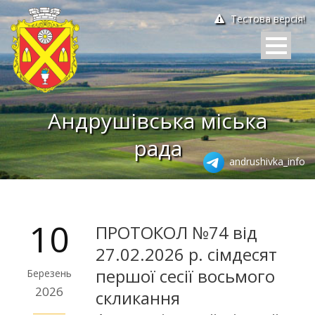
Тестова версія!
Андрушівська міська
рада
andrushivka_info
10
ПРОТОКОЛ №74 від
27.02.2026 р. сімдесят
першої сесії восьмого
Березень
2026
скликання