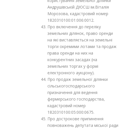
користування земельної ділянки
Андрушівській ДЮСШ ім.Віталія
Морозова, кадастровий номер
1820310100:01:006:0012.
Про включення до переліку
земельних ділянок, право оренди
на які виставляється на земельні
торги окремими лотами та продаж
права оренди на них на
конкурентних засадах (на
земельних торгах у формі
електронного аукціону).
Про продаж земельної ділянки
сільськогосподарського
призначення для ведення
фермерського господарства,
кадастровий номер
1820310100:05:000:0675.
Про дострокове припинення
повноважень депутата міської ради