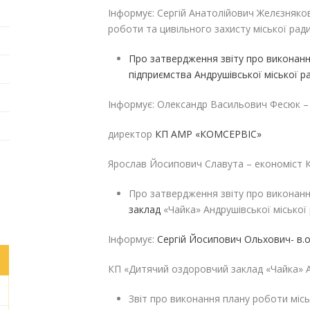
Інформує: Сергій Анатолійович Желєзняков
роботи та цивільного захисту міської рад
Про затвердження звіту про виконан
підприємства Андрушівської міської 
Інформує: Олександр Васильович Фесюк –
директор
КП АМР «КОМСЕРВІС»
Ярослав Йосипович Славута – економіст
Про затвердження звіту про виконанн
заклад
«Чайка» Андрушівської міської 
Інформує:
Сергій Йосипович Ольхович- в.о
КП «Дитячий оздоровчий заклад «Чайка»
Звіт про виконання плану роботи міськ