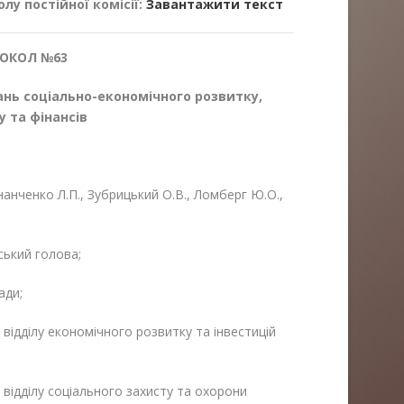
у постійної комісії:
Завантажити текст
ОКОЛ №63
тань соціально-економічного
розвитку,
 та фінансів
нанченко Л.П., Зубрицький О.В., Ломберг Ю.О.,
ський голова;
ади;
ідділу економічного розвитку та інвестицій
відділу соціального захисту та охорони