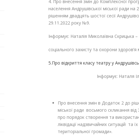
4. Про внесення змін до Комплексної про
населення Андрушівської міської ради на 2
рішенням двадцять шостої сесії Андрушівс
29.11.2022 року №9.
Інформує: Наталія Миколаївна Скрицька – 
соціального захисту та охорони здоров’я 
5.Про відкриття класу театру у Андрушівс
Інформує: Наталя Іллівна Рудн
культури та туриз
Про внесення змін в Додаток 2 до ріш
міської ради восьмого скликання ві
про порядок створення та використан
ліквідації надзвичайних ситуацій та їх
територіальної громади».