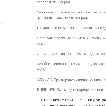
здоров’я міської ради;
Сергій Анатолійович Желєзняков – начальн
цивільного захисту міської ради;
Наталя Іллівна Рудницька – начальник відд
Олег Валерійович Зубрицький – начальник в
ради;
Олександр Васильович Фесюк – директор
Сергій Йосипович Ольхович- в.о. директо
АМР.
СЛУХАЛИ: Про порядок денний постійної ко
ВИРІШИЛИ: Затвердити порядок денний ком
Про відмову ГУ ДСНС України у Житом
зі сплати земельного податку підрозд