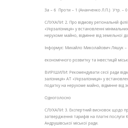
За – 6 Проти – 1 (Ананченко Л.П.) Утр. – 0
СЛУХАЛИ: 2. Про відмову регіональній філі
«Укрзалізниця» у встановленні мінімальни
нерухоме майно, відмінне від земельної діл
Інформує: Михайло Миколайович Ляшук – 
економічного розвитку та інвестицій міськ
ВИРІШИЛИ: Рекомендувати сесії ради відмо
залізниця» АТ «Укрзалізниця» у встановле
податку на нерухоме майно, відмінне від з
Одноголосно
СЛУХАЛИ: 3. Експертний висновок щодо пр
затвердження тарифів на платні послуги 
Андрушівської міської ради.