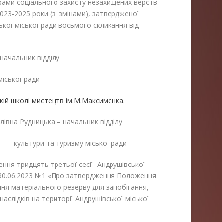
грами соціального захисту незахищених верств
023-2025 роки (зі змінами), затвердженої
ької міської ради восьмого скликання від
начальник відділу
міської ради
ькій школі мистецтв ім.М.Максименка.
ицька – начальник відділу
му міської ради
ення тридцять третьої сесії Андрушівської
д 30.06.2023 №1 «Про затвердження Положення
ня матеріального резерву для запобігання,
 наслідків на території Андрушівської міської