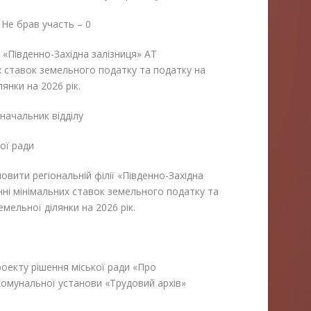
 Не брав участь – 0
ї «Південно-Західна залізниця» АТ
х ставок земельного податку та податку на
янки на 2026 рік.
начальник відділу
ої ради
вити регіональній філії «Південно-Західна
нні мінімальних ставок земельного податку та
емельної ділянки на 2026 рік.
оекту рішення міської ради «Про
Комунальної установи «Трудовий архів»