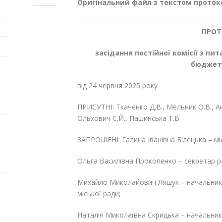
Оригінальний файл з текстом протокол
ПРОТ
засідання постійної комісії з пи
бюджету
від 24 червня 2025 року
ПРИСУТНІ: Ткаченко Д.В., Мельник О.В., А
Ольхович С.Й., Пашинська Т.В.
ЗАПРОШЕНІ: Галина Іванівна Білецька – мі
Ольга Василівна Прокопенко – секретар р
Михайло Миколайович Ляшук – начальник в
міської ради;
Наталія Миколаївна Скрицька – начальник 