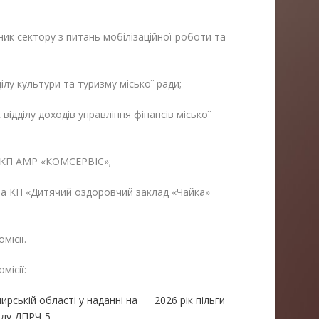
ик сектору з питань мобілізаційної роботи та
ілу культури та туризму міської ради;
ідділу доходів управління фінансів міської
 КП АМР «КОМСЕРВІС»;
ра КП «Дитячий оздоровчий заклад «Чайка»
місії.
ісії:
ирській області у наданні на 2026 рік пільги
ілу ДПРЧ-5.