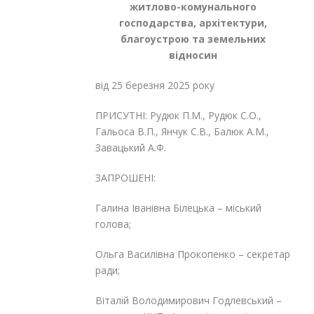
житлово-комунального
господарства, архітектури,
благоустрою та земельних
відносин
від 25 березня 2025 року
ПРИСУТНІ: Рудюк П.М., Рудюк С.О.,
Гальоса В.П., Янчук С.В., Балюк А.М.,
Завацький А.Ф.
ЗАПРОШЕНІ:
Галина Іванівна Білецька – міський
голова;
Ольга Василівна Прокопенко – секретар
ради;
Віталій Володимирович Годлевський –