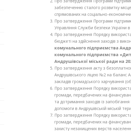
Про затвердження Програми підтримки
забезпеченню сталого розвитку місце
спрямованих на соціально-економічни
Про затвердження Програми підтримк
Управління Служби безпеки України в 
Про затвердження Порядку використа
бюджеті на здійснення заходів з вик
комунального підприємства Андру
комунального підприємства «Ди
Андрушівської міської ради на 20
Про затвердження акту з безоплатног
Андрушівського ліцею №2 на баланс 
закладів громадського харчування (об
Про затвердження Порядку використа
громади, передбачених на фінансуван
та дотримання заходів із запобігання
допомоги в Андрушівській міській тери
Про затвердження Порядку використа
громади, передбачених на фінансуван
захисту незахищених верств населенн