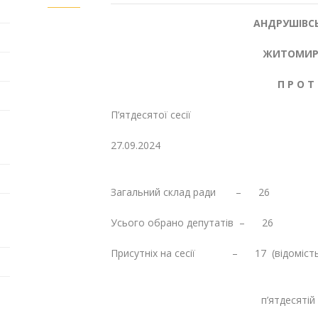
АНДРУШІВСЬ
ЖИТОМИРС
П Р О Т
П’ятдесятої сесії В
27.09.2024 
Загальний склад ради – 26
Усього обрано депутатів – 26
Присутніх на сесії – 17 (відомість ре
п’ятдесятій сесії до