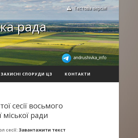
Тестова версія!
ка рада
andrushivka_info
ЗАХИСНІ СПОРУДИ ЦЗ
КОНТАКТИ
ої сесії восьмого
 міської ради
л сесії:
Завантажити текст