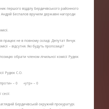
ьник першого відділу Бердичівського районного
к Андрій Беспалов вручили державні нагороди
ісії.
я працює не в повному складі. Депутат Янчук
ісії – відсутня. Які будуть пропозиції?
озицію обрати членом лічильної комісії Рудюк
ії Рудюк С.О.
проти» – 0 «утр» – 0
сесії:
наглядній Бердичівській окружній прокуратурі.