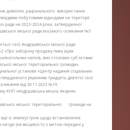
они довкілля, раціонального використання
твердими побутовими відходами на території
кої ради на 2023-2024 роки, затвердженої
ушівської міської ради восьмого скликання №5
тьої сесії Андрушівської міської ради
№2 «Про заборону продажу пива (крім
оалкогольних напоїв, вин столових суб`єктами
ської міської територіальної громади».
унальної установи «Центр надання соціальних
затвердженого рішенням тридцять дев’ятої сесії
скликання від 30.11.2023 №19.
ну КНП «Андрушівська міська лікарня»
.
шівської міської територіальної громади на
тації із землеустрою щодо встановлення
 натурі (на місцевості) з метою передачі у