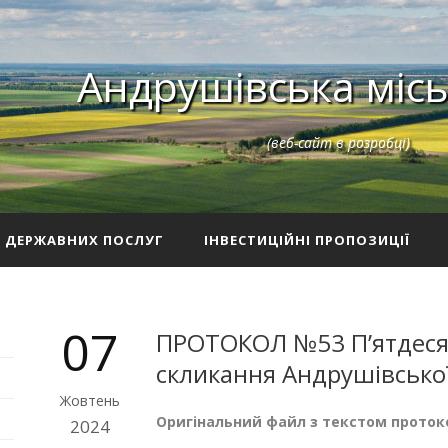
Андрушівська місь
(веб-сайт в розробці)
З ДЕРЖАВНИХ ПОСЛУГ
ІНВЕСТИЦІЙНІ ПРОПОЗИЦІЇ
07
ПРОТОКОЛ №53 П’ятдесят
скликання Андрушівської
Жовтень
Оригінальний файл з текстом протоко
2024