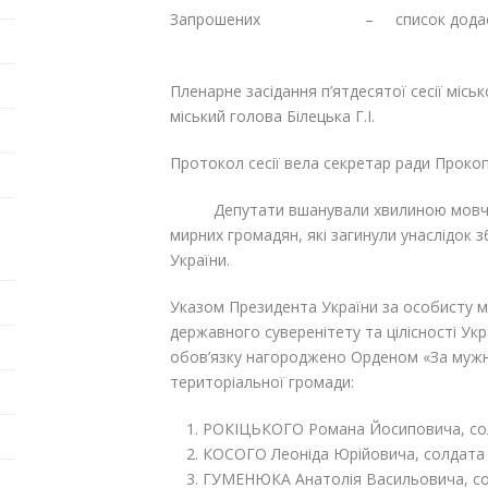
Запрошених – с
Пленарне засідання п’ятдесятої сесії місь
міський голова Білецька Г.І.
Протокол сесії вела секретар ради Проко
Депутати вшанували хвилиною мовчання
мирних громадян, які загинули унаслідок з
України.
Указом Президента України за особисту муж
державного суверенітету та цілісності Ук
обов’язку нагороджено Орденом «За мужні
територіальної громади:
РОКІЦЬКОГО Романа Йосиповича, сол
КОСОГО Леоніда Юрійовича, солдата 
ГУМЕНЮКА Анатолія Васильовича, сол