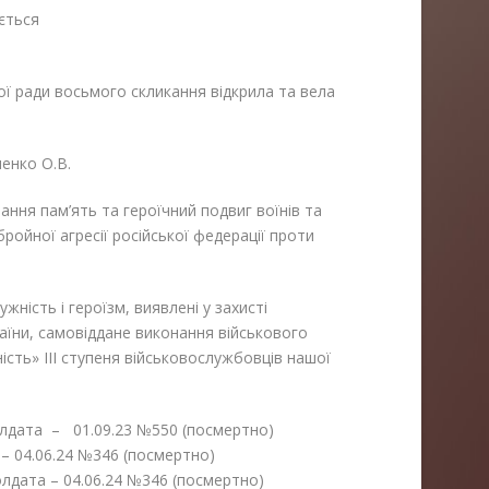
писок додається
кої ради восьмого скликання відкрила та вела
пенко О.В.
 пам’ять та героїчний подвиг воїнів та
бройної агресії російської федерації проти
ність і героїзм, виявлені у захисті
раїни, самовіддане виконання військового
сть» ІІІ ступеня військовослужбовців нашої
дата – 01.09.23 №550 (посмертно)
– 04.06.24 №346 (посмертно)
дата – 04.06.24 №346 (посмертно)