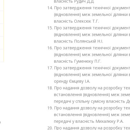
власність Рудич Д.Д.
Про затвердження технічної докумен
(відновлення) меж земельної ділянки в
власність Олексюк Т.Г.
Про затвердження технічної докумен
(відновлення) меж земельної ділянки в
власність Полянській Н.І.
Про затвердження технічної докумен
(відновлення) меж земельної ділянки в
власність Гуменюку П.Г.
Про затвердження технічної докумен
(відновлення) меж земельної ділянки в
оренду Ємцеву І.А.
Про надання дозволу на розробку тех
встановлення (відновлення) меж земел
передачі у спільну сумісну власність Де
Про надання дозволу на розробку тех
встановлення (відновлення) меж земел
передачі у власність Михалюку Р.А.
о
Про надання дозволу на розробку тех