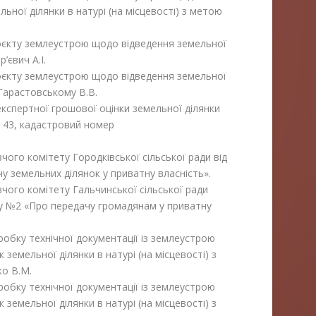
ьної ділянки в натурі (на місцевості) з метою
оєкту землеустрою щодо відведення земельної
’євич А.І.
оєкту землеустрою щодо відведення земельної
 Гарастовському В.В.
кспертної грошової оцінки земельної ділянки
, 43, кадастровий номер
чого комітету Городківської сільської ради від
у земельних ділянок у приватну власність».
чого комітету Гальчинської сільської ради
оку №2 «Про передачу громадянам у приватну
робку технічної документації із землеустрою
земельної ділянки в натурі (на місцевості) з
ко В.М.
робку технічної документації із землеустрою
земельної ділянки в натурі (на місцевості) з