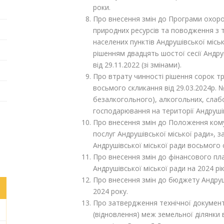
роки.
Про внесення змін до Програми охор
природних ресурсів та поводження з 
населених пунктів Андрушівської місь
рішенням двадцять шостої сесії Андр
від 29.11.2022 (зі змінами).
Про втрату чинності рішення сорок тре
восьмого скликання від 29.03.2024р. 
безалкогольного), алкогольних, слаб
господарювання на території Андрушів
Про внесення змін до Положення ком
послуг Андрушівської міської ради», 
Андрушівської міської ради восьмого 
Про внесення змін до фінансового пла
Андрушівської міської ради на 2024 рік
Про внесення змін до бюджету Андру
2024 року.
Про затвердження технічної докумен
(відновлення) меж земельної ділянки в