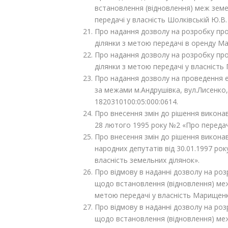
встановлення (відновлення) меж земел
передачі у власність Шолківській Ю.В.
Про надання дозволу на розробку пр
ділянки з метою передачі в оренду Мар
Про надання дозволу на розробку пр
ділянки з метою передачі у власність
Про надання дозволу на проведення е
за межами м.Андрушівка, вул.Лисенко
1820310100:05:000:0614.
Про внесення змін до рішення виконав
28 лютого 1995 року №2 «Про передач
Про внесення змін до рішення виконав
народних депутатів від 30.01.1997 р
власність земельних ділянок».
Про відмову в наданні дозволу на роз
щодо встановлення (відновлення) меж 
метою передачі у власність Марищен
Про відмову в наданні дозволу на роз
щодо встановлення (відновлення) меж 