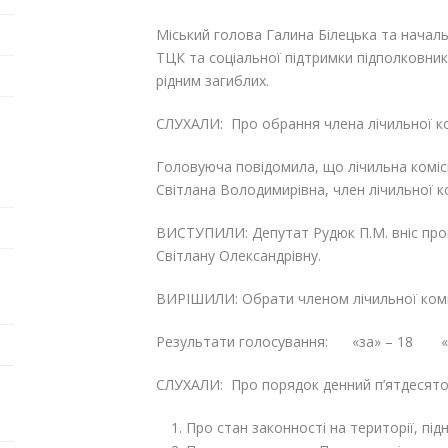
Міський голова Галина Білецька та начал
ТЦК та соціальної підтримки підполковни
рідним загиблих.
СЛУХАЛИ: Про обрання члена лічильної ком
Головуюча повідомила, що лічильна комісі
Світлана Володимирівна, член лічильної ком
ВИСТУПИЛИ: Депутат Рудюк П.М. вніс проп
Світлану Олександрівну.
ВИРІШИЛИ: Обрати членом лічильної коміс
Результати голосування: «за» – 18 «
СЛУХАЛИ: Про порядок денний п’ятдесятої 
Про стан законності на території, під