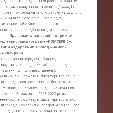
 діяльності Бердичівської районної ради по
вого самоврядування та реалізації заходів
й розвиток Бердичівського району на 2024 рік.
и Бердичівського районного відділу
Житомирській області на 2024 рік.
ння коштів, передбачених у місцевому
онання
Програми фінансової підтримки
шівської міської ради «КОМСЕРВІС»,
тячий оздоровчий заклад «Чайка»
24-2025 роки.
о приймання передачі з балансу
Андрушівського ліцею №1 обладнання для
ладнання для шкільних їдалень).
ння коштів бюджету міської територіальної
ня заходів Програми з інфекційного контролю
 інфекціям, пов’язаних з наданням медичної
торіальній громаді на 2023-2025 роки.
ння коштів бюджету міської територіальної
ня заходів Комплексної програми соціального
я Андрушівської міської ради на 2023-2025