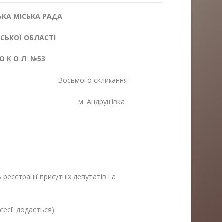
КА МІСЬКА РАДА
ЬКОЇ ОБЛАСТІ
 О К О Л №53
осьмого скликання
м. Андрушівка
єстрації присутніх депутатів на
дається)