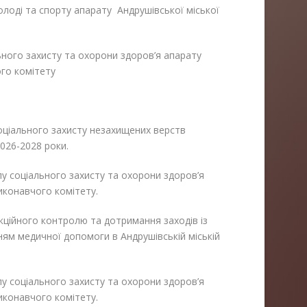
 молоді та спорту апарату Андрушівської міської
ального захисту та охорони здоров’я апарату
ого комітету
оціального захисту незахищених верств
2026-2028 роки.
ілу соціального захисту та охорони здоров’я
виконавчого комітету.
кційного контролю та дотримання заходів із
нням медичної допомоги в Андрушівській міській
ілу соціального захисту та охорони здоров’я
виконавчого комітету.