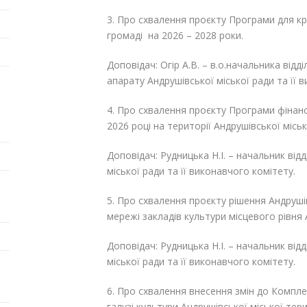
3. Про схвалення проєкту Програми для кри
громаді на 2026 – 2028 роки.
Доповідач: Огір А.В. – в.о.начальника відд
апарату Андрушівської міської ради та її 
4. Про схвалення проєкту Програми фінан
2026 році на території Андрушівської місь
Доповідач: Рудницька Н.І. – начальник від
міської ради та її виконавчого комітету.
5. Про схвалення проєкту рішення Андруші
мережі закладів культури місцевого рівня 
Доповідач: Рудницька Н.І. – начальник від
міської ради та її виконавчого комітету.
6. Про схвалення внесення змін до Компле
галузі культури Андрушівської міської тер