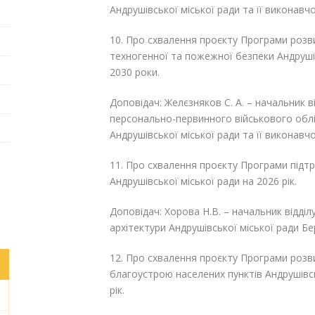
Андрушівської міської ради та її виконавч
10. Про схвалення проєкту Програми розв
техногенної та пожежної безпеки Андрушів
2030 роки.
Доповідач: Желєзняков С. А. – начальник в
персонально-первинного військового облі
Андрушівської міської ради та її виконавч
11. Про схвалення проєкту Програми підт
Андрушівської міської ради на 2026 рік.
Доповідач: Хорова Н.В. – начальник відділ
архітектури Андрушівської міської ради Б
12. Про схвалення проєкту Програми роз
благоустрою населених пунктів Андрушівсь
рік.