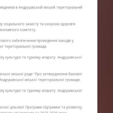
вдників в Андрушівській міській територіальній
ілу соціального захисту та охорони здоров’я
виконавчого комітету.
сового забезпечення проведення заходів у
кої територіальної громади.
ділу культури та туризму апарату Андрушівської
вської міської ради “Про затвердження базової
Андрушівської міської територіальної громади.
ділу культури та туризму апарату Андрушівської
ксної цільової Програми підтримки та розвитку
иторіальної громади на 2023-2026 роки.