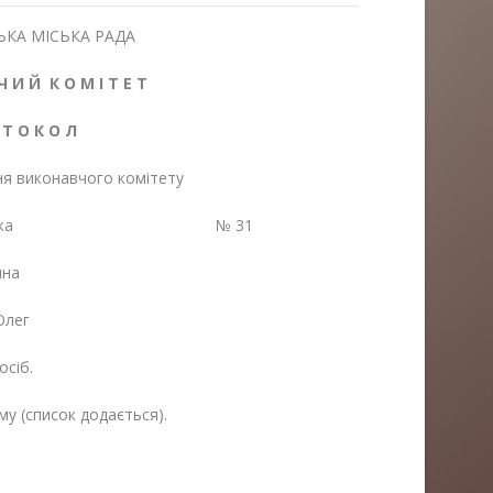
КА МІСЬКА РАДА
Ч И Й К О М І Т Е Т
 Т О К О Л
ня виконавчого комітету
друшівка № 31
ина
Олег
осіб.
му (список додається).