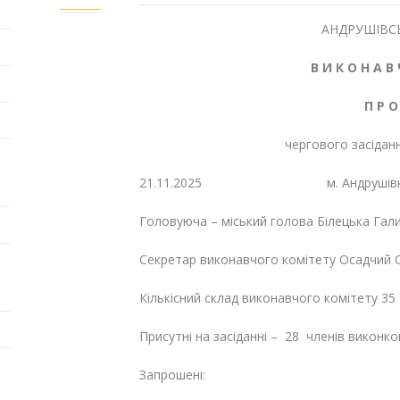
АНДРУШІВСЬ
В И К О Н А В 
П Р О
чергового засідан
21.11.2025 м. Ан
Головуюча – міський голова Білецька Гал
Секретар виконавчого комітету Осадчий 
Кількісний склад виконавчого комітету 35 
Присутні на засіданні – 28 членів виконко
Запрошені: