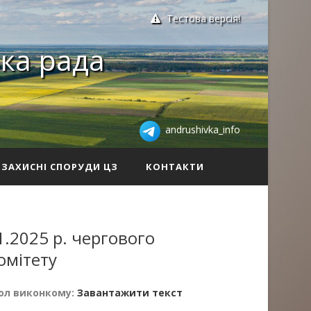
Тестова версія!
ка рада
andrushivka_info
ЗАХИСНІ СПОРУДИ ЦЗ
КОНТАКТИ
.2025 р. чергового
омітету
ол виконкому:
Завантажити текст