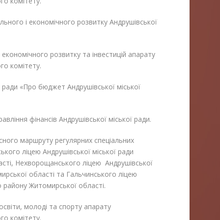
ого комітету.
льного і економічного розвитку Андрушівської
у економічного розвитку та інвестицій апарату
ого комітету.
ї ради «Про бюджет Андрушівської міської
авління фінансів Андрушівської міської ради.
сного маршруту регулярних спеціальних
ського ліцею Андрушівської міської ради
асті, Нехворощанського ліцею Андрушівської
мирської області та Гальчинського ліцею
о району Житомирської області.
 освіти, молоді та спорту апарату
ого комітету.