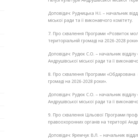
Доповідач: Рудницька Н.І. – начальник від
міської ради та її виконавчого комітету.
7. Про схвалення Програми «Розвиток моло
територіальній громаді на 2026-2028 роки»
Доповідач: Рудюк С.О. – начальник відділу
Андрушівської міської ради та її виконавч
8. Про схвалення Програми «Обдарована м
громаді на 2026-2028 роки».
Доповідач: Рудюк С.О. – начальник відділу
Андрушівської міської ради та її виконавч
9. Про схвалення Цільової Програми проф
правоохоронних органів на території Андр
Доповідач: Яремчук В.Л. – начальник відд