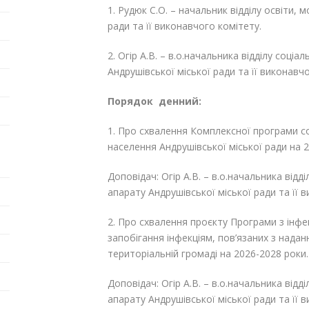
1. Рудюк С.О. – начальник відділу освіти,
ради та її виконавчого комітету.
2. Огір А.В. – в.о.начальника відділу соці
Андрушівської міської ради та її виконавч
Порядок денний:
1. Про схвалення Комплексної програми с
населення Андрушівської міської ради на 
Доповідач: Огір А.В. – в.о.начальника відд
апарату Андрушівської міської ради та її 
2. Про схвалення проєкту Програми з інфе
запобігання інфекціям, пов’язаних з нада
територіальній громаді на 2026-2028 роки.
Доповідач: Огір А.В. – в.о.начальника відд
апарату Андрушівської міської ради та її 