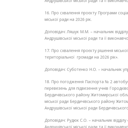
Андрушівської міської ради та її виконавч
16. Про схвалення проєкту Програми соціа
міської ради на 2026 рік.
Доповідач: Ляшук М.М. – начальник відділ
Андрушівської міської ради та її виконавч
17. Про схвалення проєкту рішення місько
територіальної громади на 2026 рік».
Доповідач: Суботенко Н.О. – начальник упр
18. Про погодження Паспорта № 2 автобу
перевезень для підвезення учнів Городків
Бердичівського району Житомирської обл
міської ради Бердичівського району Жито
Андрушівської міської ради Бердичівськог
Доповідач: Рудюк С.О. – начальник відділу
Андрушівської міської ради та її виконавч