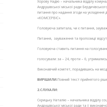
Хорову Надію – начальника відділу комуна
Андрушівської міської ради Бердичівськог
питання про надання згоди на укладення 
«КОМСЕРВІС».
Головуюча запитала, чи є питання, зауваж
Питання, зауваження та пропозиції відсутн
Головуюча ставить питання на голосуван
голосували: за – 24, проти – 0, утримались
Виконавчий комітет, порадившись на місц
ВИРІШИЛИ:
Повний текст прийнятого ріш
2.СЛУХАЛИ:
Скрицьку Наталію – начальника відділу со
Андрушівської міської ради та її виконавч