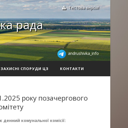
Тестова версія!
ка рада
andrushivka_info
ЗАХИСНІ СПОРУДИ ЦЗ
КОНТАКТИ
.2025 року позачергового
омітету
 денний комунальної комісії: