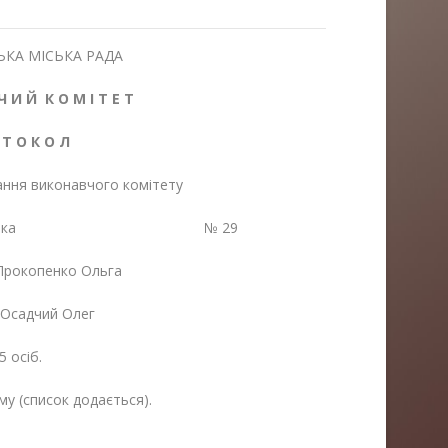
КА МІСЬКА РАДА
Ч И Й К О М І Т Е Т
 Т О К О Л
ання виконавчого комітету
ндрушівка № 29
рокопенко Ольга
садчий Олег
5 осіб.
му (список додається).