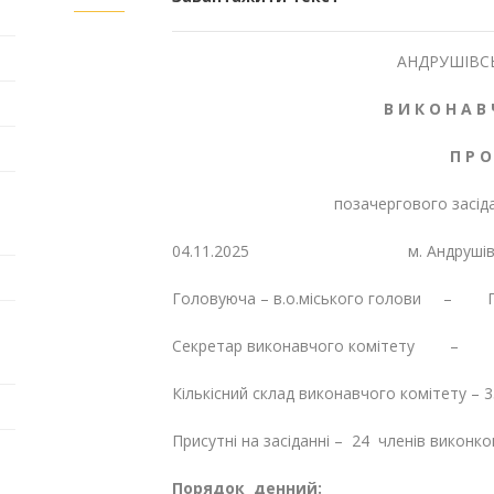
АНДРУШІВСЬ
В И К О Н А В 
П Р О
позачергового засід
04.11.2025 м. А
Головуюча – в.о.міського голови – П
Секретар виконавчого комітету – О
Кількісний склад виконавчого комітету – 3
Присутні на засіданні – 24 членів виконко
Порядок денний: