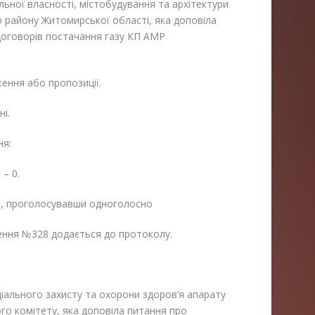
льної власності, містобудування та архітектури
о району Житомирської області, яка доповіла
договорів постачання газу КП АМР
ення або пропозиції.
і.
ня:
 – 0.
і, проголосувавши одноголосно
ення №328 додається до протоколу.
ціального захисту та охорони здоров’я апарату
ого комітету, яка доповіла питання про