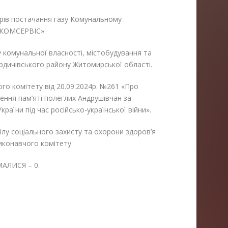
орів постачання газу Комунальному
 «КОМСЕРВІС».
у комунальної власності, містобудування та
ердичівського району Житомирської області.
ого комітету від 20.09.2024р. №261 «Про
ння пам’яті полеглих Андрушівчан за
країни під час російсько-української війни».
ілу соціального захисту та охорони здоров’я
виконавчого комітету.
АЛИСЯ – 0.