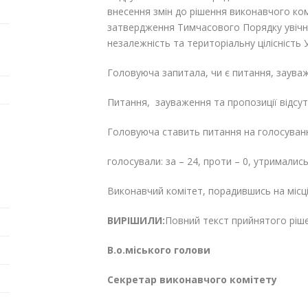
внесення змін до рішення виконавчого ком
затвердження Тимчасового Порядку увічне
незалежність та територіальну цілісність У
Головуюча запитала, чи є питання, зауваж
Питання, зауваження та пропозиції відсутн
Головуюча ставить питання на голосуван
голосували: за – 24, проти – 0, утримались
Виконавчий комітет, порадившись на місц
ВИРІШИЛИ:
Повний текст прийнятого ріш
В.о.міського голови
Секретар виконавчого 