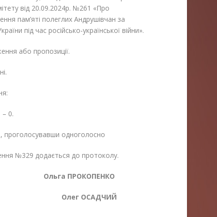
ітету від 20.09.2024р. №261 «Про
ння пам’яті полеглих Андрушівчан за
країни під час російсько-української війни».
ення або пропозиції.
і.
ня:
 – 0.
і, проголосувавши одноголосно
ення №329 додається до протоколу.
 Ольга ПРОКОПЕНКО
комітету
Олег ОСАДЧИЙ