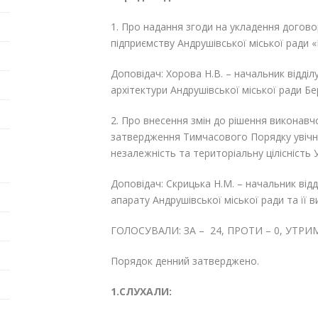
1. Про надання згоди на укладення догов
підприємству Андрушівської міської ради
Доповідач: Хорова Н.В. – начальник відділ
архітектури Андрушівської міської ради Б
2. Про внесення змін до рішення виконавч
затвердження Тимчасового Порядку увічне
незалежність та територіальну цілісність У
Доповідач: Скрицька Н.М. – начальник відд
апарату Андрушівської міської ради та її 
ГОЛОСУВАЛИ: ЗА – 24, ПРОТИ – 0, УТРИМ
Порядок денний затверджено.
1.СЛУХАЛИ: