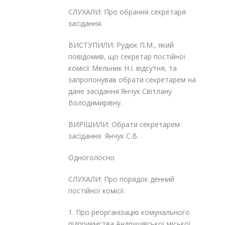
СЛУХАЛИ: Про обрання секретаря
засідання.
ВИСТУПИЛИ: Рудюк П.М., який
повідомив, що секретар постійної
комісії Мельник Н.І. відсутня, та
запропонував обрати секретарем на
дане засідання Янчук Світлану
Володимирівну.
ВИРІШИЛИ: Обрати секретарем
засідання Янчук С.В.
Одноголосно
СЛУХАЛИ: Про порядок денний
постійної комісії.
1. Про реорганізацію комунального
підприємства Андрушівської міської