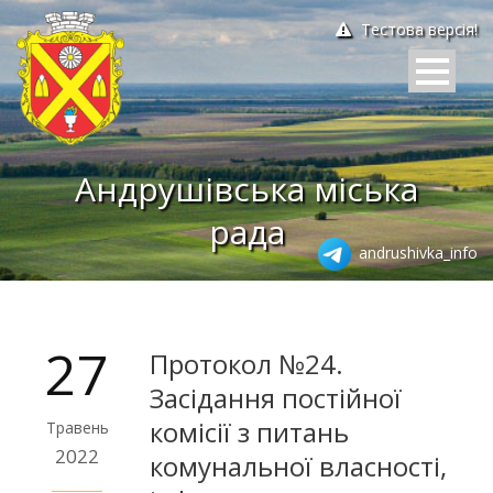
Тестова версія!
Андрушівська міська
рада
andrushivka_info
27
Протокол №24.
Засідання постійної
комісії з питань
Травень
2022
комунальної власності,