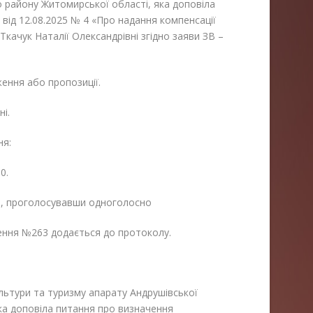
о району Житомирської області, яка доповіла
 від 12.08.2025 № 4 «Про надання компенсації
качук Наталії Олександрівні згідно заяви ЗВ –
ення або пропозиції.
і.
ня:
0.
і, проголосувавши одноголосно
ення №263 додається до протоколу.
льтури та туризму апарату Андрушівської
 яка доповіла питання про визначення