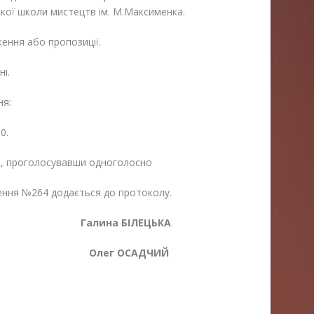
кої школи мистецтв ім. М.Максименка.
ення або пропозиції.
і.
ня:
0.
і, проголосувавши одноголосно
ення №264 додається до протоколу.
алина БІЛЕЦЬКА
 комітету
Олег ОСАДЧИЙ