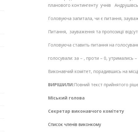
планового контингенту учнів Андрушівсь
Головуюча запитала, чи є питання, зауваж
Питання, зауваження та пропозиції відсутн
Головуюча ставить питання на голосуван
голосували: за – , проти – 0, утримались – 
Виконавчий комітет, порадившись на місц
ВИРІШИЛИ:
Повний текст прийнятого ріш
Міський голова Г
Секретар виконавчого
Список членів виконкому