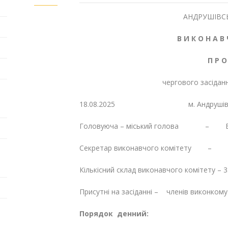
АНДРУШІВСЬ
В И К О Н А В 
П Р О
чергового засідан
18.08.2025 м. А
Головуюча – міський голова – Біл
Секретар виконавчого комітету – О
Кількісний склад виконавчого комітету – 3
Присутні на засіданні – членів виконкому
Порядок денний: