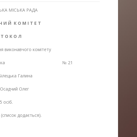
КА МІСЬКА РАДА
Ч И Й К О М І Т Е Т
 Т О К О Л
ня виконавчого комітету
ндрушівка № 21
ецька Галина
садчий Олег
5 осіб.
 (список додається).