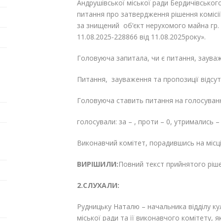
Андрушівської міської ради Бердичівськог
питання про затвердження рішення комісії
за знищений об’єкт нерухомого майна гр. Т
11.08.2025-228866 від 11.08.2025року».
Головуюча запитала, чи є питання, зауваж
Питання, зауваження та пропозиції відсутн
Головуюча ставить питання на голосуван
голосували: за – , проти – 0, утримались – 
Виконавчий комітет, порадившись на місц
ВИРІШИЛИ:
Повний текст прийнятого ріш
2.СЛУХАЛИ:
Рудницьку Наталю – начальника відділу ку
міської ради та її виконавчого комітету,