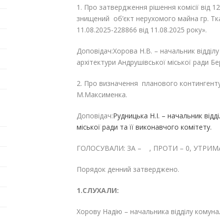
1. Про затвердження рішення комісії від 1
знищений об’єкт нерухомого майна гр. Тка
11.08.2025-228866 від 11.08.2025 року».
Доповідач:Хорова Н.В. – начальник відділ
архітектури Андрушівської міської ради Б
2. Про визначення планового контингент
М.Максименка.
Доповідач:
Рудницька Н.І. – начальник від
міської ради та її виконавчого комітету.
ГОЛОСУВАЛИ: ЗА – , ПРОТИ – 0, УТРИМА
Порядок денний затверджено.
1.СЛУХАЛИ:
Хорову Надію – начальника відділу комуна