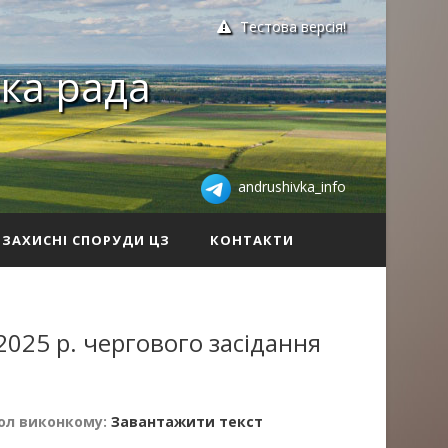
Тестова версія!
ка рада
andrushivka_info
ЗАХИСНІ СПОРУДИ ЦЗ
КОНТАКТИ
2025 р. чергового засідання
ол виконкому:
Завантажити текст