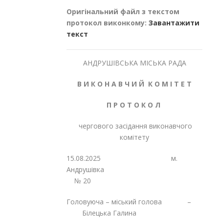
Оригінальний файл з текстом
протокол виконкому:
Завантажити
текст
АНДРУШІВСЬКА МІСЬКА РАДА
В И К О Н А В Ч И Й К О М І Т Е Т
П Р О Т О К О Л
чергового засідання виконавчого
комітету
15.08.2025 м.
Андрушівка
№ 20
Головуюча – міський голова –
Білецька Галина