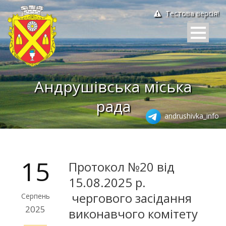
Тестова версія!
Андрушівська міська
рада
andrushivka_info
15
Протокол №20 від
15.08.2025 р.
чергового засідання
Серпень
2025
виконавчого комітету