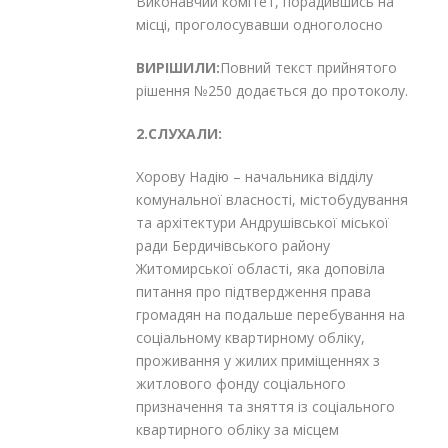
Виконавчий комітет, порадившись на
місці, проголосувавши одноголосно
ВИРІШИЛИ:
Повний текст прийнятого
рішення №250 додається до протоколу.
2.СЛУХАЛИ:
Хорову Надію – начальника відділу
комунальної власності, містобудування
та архітектури Андрушівської міської
ради Бердичівського району
Житомирської області, яка доповіла
питання про підтвердження права
громадян на подальше перебування на
соціальному квартирному обліку,
проживання у жилих приміщеннях з
житлового фонду соціального
призначення та зняття із соціального
квартирного обліку за місцем