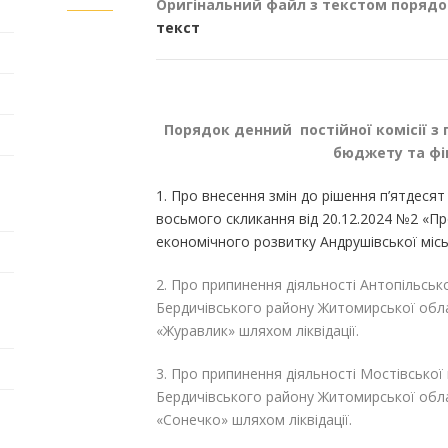
Оригінальний файл з текстом порядо
текст
Порядок денний постійної комісії з
бюджету та фін
1. Про внесення змін до рішення п’ятдесят 
восьмого скликання від 20.12.2024 №2 «П
економічного розвитку Андрушівської міськ
2. Про припинення діяльності Антопільської
Бердичівського району Житомирської обла
«Журавлик» шляхом ліквідації.
3. Про припинення діяльності Мостівської 
Бердичівського району Житомирської обла
«Сонечко» шляхом ліквідації.