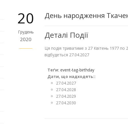
20
День народження Ткаче
Грудень
Деталі Події
2020
Ця подія триватиме з 27 Квітень 1977 по 
відбудеться 27.04.2027
Теґи:
event-tag-birthday
Дати, що надходять::
27.04.2027
27.04.2028
27.04.2029
27.04.2030