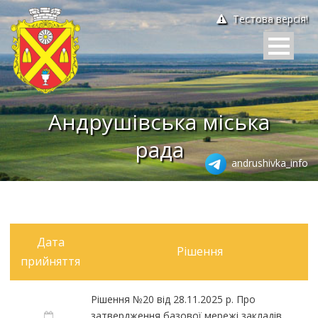
Тестова версія!
Андрушівська міська
рада
andrushivka_info
Дата
Рішення
прийняття
Рішення №20 від 28.11.2025 р. Про
затвердження базової мережі закладів