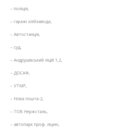
– поліція,
– гаражі хлібзавода,
– Автостанція,
– суд,
– Андрушівський ліцій 1,2,
– ДОСАФ,
– УТМР,
– Нова пошта-2,
– ТОВ Нержсталь,
– автопарк проф. ліцею,