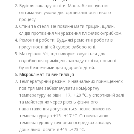
Будівля закладу освіти: Має забезпечувати
оптимальні умови для організації освітнього
процесу.
Стіни та стеля: Не повинні мати тріщин, щілин,
слідів протікання чи ураження пліснявою/грибком.
Ремонтні роботи: Будь-які ремонтні роботи в
присутності дітей суворо заборонені.
Матеріали: Усі, що використовуються для
оздоблення приміщень закладу освіти, повинні
бути безпечними для здоров`я дітей.
Мікроклімат та вентиляція
Температурний режим: У навчальних приміщеннях
повітря має забезпечувати комфортну
температуру на рівні +17…+20 °C, у спортивній залі
та майстернях через рівень фізичного
навантаження допускається певне зниження
температури до +15…+17 °C. Оптимальною
температурою у групових осередках закладу
дошкільної освіти є +19…+23 °C.