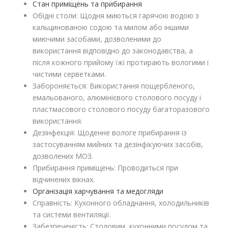
Стан приміщень та прибирання
Обідні столи: Щодня миються гарячою водою з
кальцинованою содою та милом або іншими
миючими засобами, дозволеними до
використання відповідно до законодавства, а
після кожного прийому їжі протирають вологими і
чистими серветками.
Забороняється: Використання пощербленого,
емальованого, алюмінієвого столового посуду і
пластмасового столового посуду багаторазового
використання.
Дезінфекція: Щоденне вологе прибирання із
застосуванням мийних та дезінфікуючих засобів,
дозволених МОЗ.
Прибирання приміщень: Проводиться при
відчинених вікнах.
Організація харчування та медогляди
Справність: Кухонного обладнання, холодильників
та системи вентиляції.
Забезпеченість: Столовим, кухонними посудом та