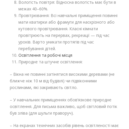
Вологість повітря: Відносна вологість має бути в
межах 40–60%.
Провітрювання: Всі навчальні приміщення повинні
мати кватирки або фрамуги для наскрізного або
кутового провітрювання. Класні кімнати
провітрюють на перервах, рекреації — під час
уроків. Варто уникати протягів під час
перебування дітей.
Освітлення та робочі місця
Природне та штучне освітлення:
– Вікна не повинні затінятися високими деревами (не
ближче ніж 10 м від будівлі) чи підвіконними
рослинами, які закривають світло.
– У навчальних приміщеннях обов’язкове природне
освітлення. Для письма важливо, щоб світловий потік
був зліва (для шульги праворуч).
– На екранах технічних засобів рівень освітленості має