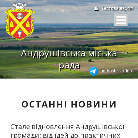
Тестова версія!
Андрушівська міська
рада
andrushivka_info
ОСТАННІ НОВИНИ
Стале відновлення Андрушівської
громади: від ідей до практичних