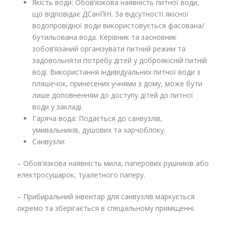
Якість води: Обов’язкова наявність питної води,
що відповідає ДСанПіН. За відсутності якісної
водопровідної води використовується фасована/
бутильована вода. Керівник та засновник
зобов’язаний організувати питний режим та
задовольняти потребу дітей у доброякісній питній
воді. Використання індивідуальних питної води з
пляшечок, принесених учнями з дому, може бути
лише доповненням до доступу дітей до питної
води у закладі.
Гаряча вода: Подається до санвузлів,
умивальників, душових та харчоблоку.
Санвузли:
– Обов’язкова наявність мила, паперових рушників або
електросушарок, туалетного паперу.
– Прибиральний інвентар для санвузлів маркується
окремо та зберігається в спеціальному приміщенні.