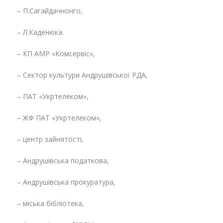
– П.Сагайдачнонго,
– Л.Каденюка.
– КП АМР «Комсервіс»,
– Сектор культури Андрушівської РДА,
– ПАТ «Укртелеком»,
– ЖФ ПАТ «Укртелеком»,
– центр зайнятості,
– Андрушівська податкова,
– Андрушівська прокуратура,
– міська бібліотека,