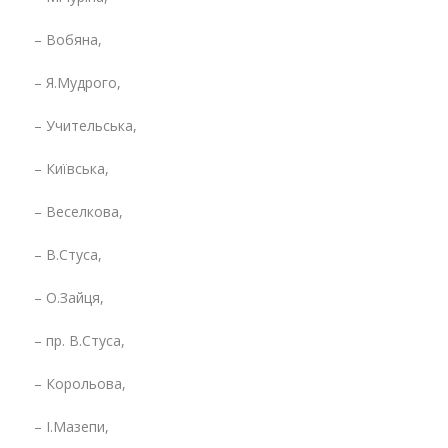
– Вобяна,
– Я.Мудрого,
– Учительська,
– Київська,
– Веселкова,
– В.Стуса,
– О.Зайця,
– пр. В.Стуса,
– Корольова,
– І.Мазепи,