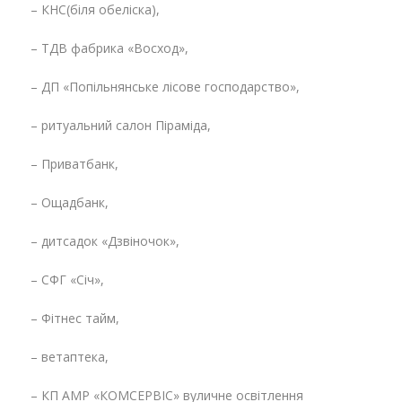
– КНС(біля обеліска),
– ТДВ фабрика «Восход»,
– ДП «Попільнянське лісове господарство»,
– ритуальний салон Піраміда,
– Приватбанк,
– Ощадбанк,
– дитсадок «Дзвіночок»,
– СФГ «Січ»,
– Фітнес тайм,
– ветаптека,
– КП АМР «КОМСЕРВІС» вуличне освітлення