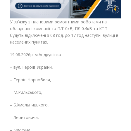
У зв’язку з плановими ремонтними роботами на
обладнанні компанії та ПЛ10кВ, ПЛ 0.4кВ та КТП
будуть відключені з 08 год. до 17 год наступні вулиці в
населених пунктах.
19.08.2026р. м.Андрушівка
– вул. Героїв України,
– Героїв Чорнобиля,
– М.Рильського,
– Б.Хмельницького,
– Леонтовича,
– Мічуріна,