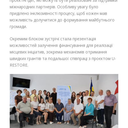
проєктні ідеї, які можуть бути реалізовані за підтримки
міжнародних партнерів. Особливу увагу було
приділено інклюзивності процесу, щоб кожен мав
можливість долучитися до формування майбутнього
громади.
Окремим блоком зустрічі стала презентація
можливостей залучення фінансування для реалізації
місцевих ініціатив, зокрема механізмів отримання
швидких грантів та подальшої співпраці з проєктом U-
RESTORE.