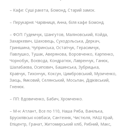
– Кафе: Суші ракета, Бомонд, Старий замок.
– Перукарня: Чарівниця, Анна, біля кафе Бомонд.
– ФОП: Гудемчук, Шангутов, Маліновський, Койда,
Захаркевич, Шаховець, Суходольська, Деркач,
Гринішина, Чупринська, Остапчук, Герасимчук,
Павлушко, Тушак, Аверянова, Воровченко, Карпенко,
Чорнобук, Воєвода, Кондратюк, Лавренчук, Ганюк,
Шалабаєва, Осипович, Башинська, Зубрицька,
Кравчук, Тихончук, Коксун, Цимбровський, Музиченко,
Заєць, Ямковий, Селянський, Мосьпан, Дідіківський,
Гненюк.
– ПП: Вдовиченко, Бабич, Хромченко.
– М-н: Атлант, Все по 110, Наша Ряба, Ванілька,
Брусилівські ковбаси, Сантехнік, Чистюля, НАШ Край,
Епіцентр, Гранат, Житомирський хліб, Рибний, Макс,