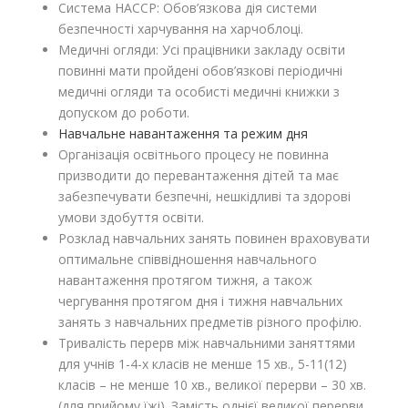
Система HACCP: Обов’язкова дія системи
безпечності харчування на харчоблоці.
Медичні огляди: Усі працівники закладу освіти
повинні мати пройдені обов’язкові періодичні
медичні огляди та особисті медичні книжки з
допуском до роботи.
Навчальне навантаження та режим дня
Організація освітнього процесу не повинна
призводити до перевантаження дітей та має
забезпечувати безпечні, нешкідливі та здорові
умови здобуття освіти.
Розклад навчальних занять повинен враховувати
оптимальне співвідношення навчального
навантаження протягом тижня, а також
чергування протягом дня і тижня навчальних
занять з навчальних предметів різного профілю.
Тривалість перерв між навчальними заняттями
для учнів 1-4-х класів не менше 15 хв., 5-11(12)
класів – не менше 10 хв., великої перерви – 30 хв.
(для прийому їжі). Замість однієї великої перерви